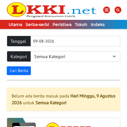
Utama
Serba-serbi
Peristiwa
Tokoh
Indeks
WAHANA
Tutup
TV
Tanggal
Kategori
UTAMA
Cari Berita
SERBA-
SERBI
PERISTIWA
Belum ada berita masuk pada
Hari Minggu, 9 Agustus
2026
untuk
Semua Kategori
TOKOH
Informasi