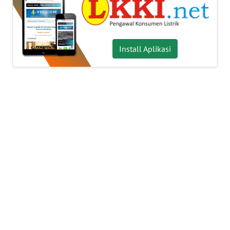
INDEKS
BERITA
Install Aplikasi
KONTAK
KAMI
INFO
IKLAN
TENTANG
KAMI
PEDOMAN
MEDIA
SIBER
REDAKSI