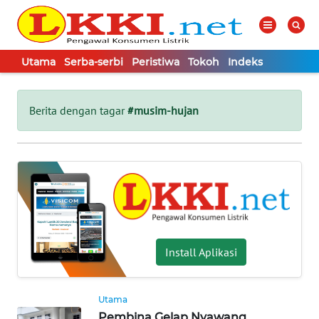
Utama
Serba-serbi
Peristiwa
Tokoh
Indeks
WAHANA
Tutup
TV
Berita dengan tagar
#musim-hujan
UTAMA
SERBA-
SERBI
PERISTIWA
Install Aplikasi
TOKOH
Utama
Informasi
Pembina Gelap Nyawang