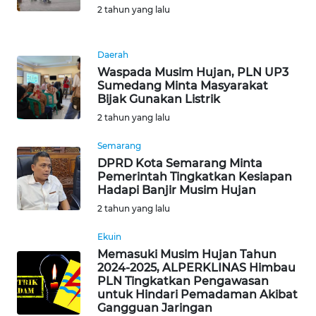
WN
2 tahun yang lalu
MALUKU
Daerah
WN
MALUT
Waspada Musim Hujan, PLN UP3
Sumedang Minta Masyarakat
Bijak Gunakan Listrik
WN
2 tahun yang lalu
DAIRI
Semarang
WN
DPRD Kota Semarang Minta
DANAU
Pemerintah Tingkatkan Kesiapan
Hadapi Banjir Musim Hujan
TOBA
2 tahun yang lalu
WN
Ekuin
NIAS
Memasuki Musim Hujan Tahun
2024-2025, ALPERKLINAS Himbau
WN
PLN Tingkatkan Pengawasan
untuk Hindari Pemadaman Akibat
LANGKAT
Gangguan Jaringan