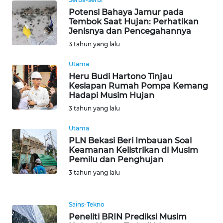
Potensi Bahaya Jamur pada
WN
Tembok Saat Hujan: Perhatikan
BOGOR
Jenisnya dan Pencegahannya
3 tahun yang lalu
WN
DEPOK
Utama
Heru Budi Hartono Tinjau
Kesiapan Rumah Pompa Kemang
WN
Hadapi Musim Hujan
TAPANULI
UTARA
3 tahun yang lalu
Utama
WN
PLN Bekasi Beri Imbauan Soal
SAMOSIR
Keamanan Kelistrikan di Musim
Pemilu dan Penghujan
WN
3 tahun yang lalu
PADANG
LAWAS
Sains-Tekno
Peneliti BRIN Prediksi Musim
WN