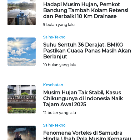
Hadapi Musim Hujan, Pemkot
WN
Bandung Tambah Kolam Retensi
SERAMBI
dan Perbaiki 10 Km Drainase
9 bulan yang lalu
WN
JAMBI
Sains-Tekno
Suhu Sentuh 36 Derajat, BMKG
Pastikan Cuaca Panas Masih Akan
WN
Berlanjut
SULTRA
10 bulan yang lalu
WN
NTB
Kesehatan
Musim Hujan Tak Stabil, Kasus
Chikungunya di Indonesia Naik
WN
Tajam Awal 2025
SULTENG
12 bulan yang lalu
WN
Sains-Tekno
SULBAR
Fenomena Vorteks di Samudra
Hindia Ubah Pola Musim Kemarau