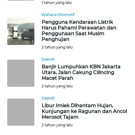
1 tahun yang lalu
WN
NUSANTARA
Wahana Otomotif
Pengguna Kendaraan Listrik
WN
Harus Pahami Perawatan dan
JOGJA
Penggunaan Saat Musim
Penghujan
2 tahun yang lalu
WN
JATIM
Daerah
Banjir Lumpuhkan KBN Jakarta
WN
Utara, Jalan Cakung Cilincing
BALI
Macet Parah
2 tahun yang lalu
WN
Daerah
KALBAR
Libur Imlek Dihantam Hujan,
Kunjungan ke Ragunan dan Ancol
WN
Merosot Tajam
KALTENG
2 tahun yang lalu