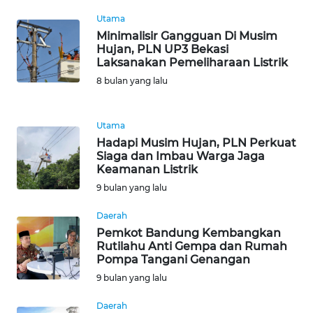
WN
BANTEN
Utama
Minimalisir Gangguan Di Musim
Hujan, PLN UP3 Bekasi
WN
Laksanakan Pemeliharaan Listrik
NTT
8 bulan yang lalu
WN
KEPRI
Utama
Hadapi Musim Hujan, PLN Perkuat
Siaga dan Imbau Warga Jaga
WN
Keamanan Listrik
PAPUA
9 bulan yang lalu
WN
Daerah
PAPUA
Pemkot Bandung Kembangkan
BARAT
Rutilahu Anti Gempa dan Rumah
Pompa Tangani Genangan
WN
9 bulan yang lalu
RIAU
Daerah