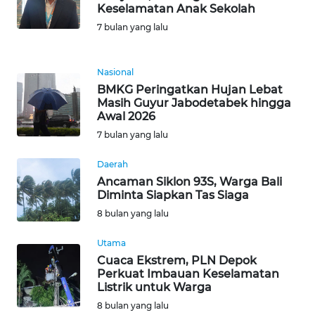
Keselamatan Anak Sekolah
KARIR
7 bulan yang lalu
DISCLAIMER
Nasional
BMKG Peringatkan Hujan Lebat
Wahana
Masih Guyur Jabodetabek hingga
News
Awal 2026
Regional
7 bulan yang lalu
WN
Daerah
SUMUT
Ancaman Siklon 93S, Warga Bali
Diminta Siapkan Tas Siaga
8 bulan yang lalu
WN
JAKARTA
Utama
Cuaca Ekstrem, PLN Depok
WN
Perkuat Imbauan Keselamatan
JABAR
Listrik untuk Warga
8 bulan yang lalu