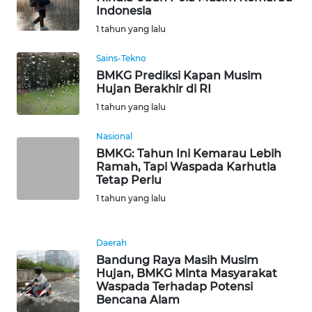
Indonesia
WN
BABEL
1 tahun yang lalu
Sains-Tekno
WN
BMKG Prediksi Kapan Musim
SUMBAR
Hujan Berakhir di RI
1 tahun yang lalu
WN
SUMSEL
Nasional
BMKG: Tahun Ini Kemarau Lebih
Ramah, Tapi Waspada Karhutla
WN
Tetap Perlu
BENGKULU
1 tahun yang lalu
WN
LAMPUNG
Daerah
Bandung Raya Masih Musim
WN
Hujan, BMKG Minta Masyarakat
JATENG
Waspada Terhadap Potensi
Bencana Alam