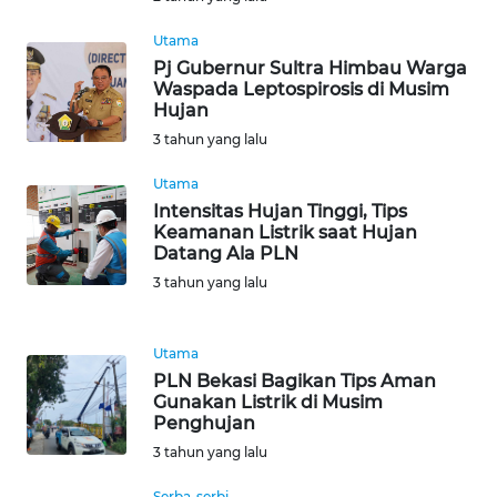
TAPANULI
TENGAH
Utama
Pj Gubernur Sultra Himbau Warga
Waspada Leptospirosis di Musim
WN DELI
Hujan
SERDANG
3 tahun yang lalu
WN
Utama
TEBING
Intensitas Hujan Tinggi, Tips
TINGGI
Keamanan Listrik saat Hujan
Datang Ala PLN
WN
3 tahun yang lalu
PAKPAK
Utama
WN
PLN Bekasi Bagikan Tips Aman
KARAWANG
Gunakan Listrik di Musim
Penghujan
WN
3 tahun yang lalu
BEKASI
Serba-serbi