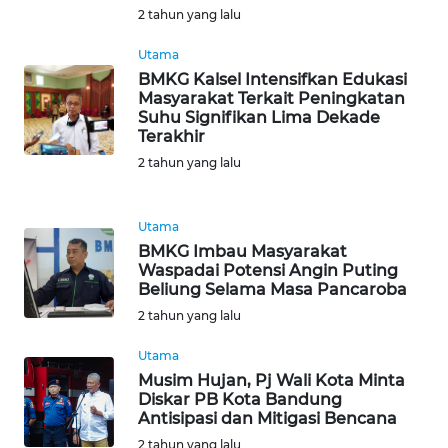
2 tahun yang lalu
WN
TAPANULI
Utama
SELATAN
BMKG Kalsel Intensifkan Edukasi
Masyarakat Terkait Peningkatan
Suhu Signifikan Lima Dekade
WN
Terakhir
TANJUNG
LESUNG
2 tahun yang lalu
WN
Utama
KARO
BMKG Imbau Masyarakat
Waspadai Potensi Angin Puting
WN
Beliung Selama Masa Pancaroba
SIMALUNGUN
2 tahun yang lalu
Utama
WN
Musim Hujan, Pj Wali Kota Minta
LABUHANBATU
Diskar PB Kota Bandung
Antisipasi dan Mitigasi Bencana
WN
2 tahun yang lalu