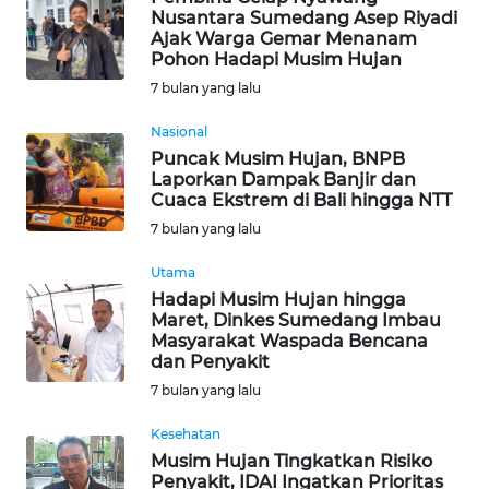
Nusantara Sumedang Asep Riyadi
Ajak Warga Gemar Menanam
INDEKS
Pohon Hadapi Musim Hujan
BERITA
7 bulan yang lalu
KONTAK
Nasional
KAMI
Puncak Musim Hujan, BNPB
Laporkan Dampak Banjir dan
Cuaca Ekstrem di Bali hingga NTT
INFO
IKLAN
7 bulan yang lalu
Utama
TENTANG
Hadapi Musim Hujan hingga
KAMI
Maret, Dinkes Sumedang Imbau
Masyarakat Waspada Bencana
dan Penyakit
PEDOMAN
MEDIA
7 bulan yang lalu
SIBER
Kesehatan
Musim Hujan Tingkatkan Risiko
REDAKSI
Penyakit, IDAI Ingatkan Prioritas