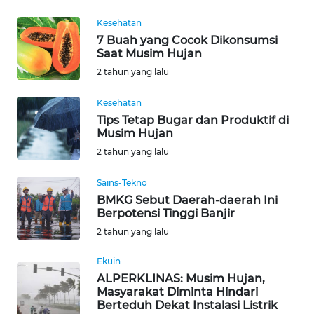
WN
KALTARA
Kesehatan
7 Buah yang Cocok Dikonsumsi
Saat Musim Hujan
WN
2 tahun yang lalu
KALSEL
Kesehatan
WN
Tips Tetap Bugar dan Produktif di
KALTIM
Musim Hujan
2 tahun yang lalu
WN
SULSEL
Sains-Tekno
BMKG Sebut Daerah-daerah Ini
Berpotensi Tinggi Banjir
WN
GORONTALO
2 tahun yang lalu
Ekuin
WN
ALPERKLINAS: Musim Hujan,
SULUT
Masyarakat Diminta Hindari
Berteduh Dekat Instalasi Listrik