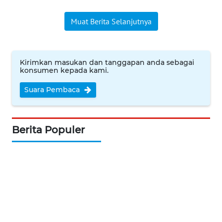
WN
INDRAMAYU
Muat Berita Selanjutnya
WN
KUNINGAN
Kirimkan masukan dan tanggapan anda sebagai
konsumen kepada kami.
WN
MAJALENGKA
Suara Pembaca
WN
SUBANG
Berita Populer
WN
SUKABUMI
WN
PURWAKARTA