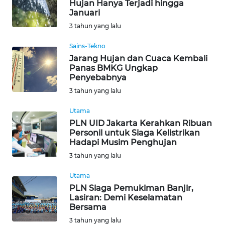
Hujan Hanya Terjadi hingga
SUMEDANG
Januari
3 tahun yang lalu
WN
CIANJUR
Sains-Tekno
Jarang Hujan dan Cuaca Kembali
Panas BMKG Ungkap
WN
Penyebabnya
KEPULAUAN
SERIBU
3 tahun yang lalu
Utama
WN
PLN UID Jakarta Kerahkan Ribuan
TANGERANG
Personil untuk Siaga Kelistrikan
Hadapi Musim Penghujan
WN
3 tahun yang lalu
BINJAI
Utama
PLN Siaga Pemukiman Banjir,
WN
Lasiran: Demi Keselamatan
CIREBON
Bersama
3 tahun yang lalu