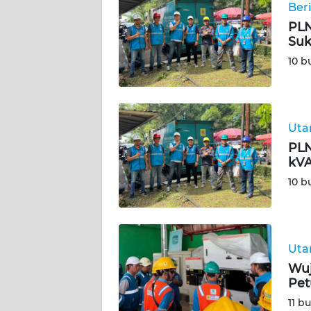
Ber
DISCLAIMER
PLN
Suk
Wahana
10 b
News
Regional
WN
Ut
SUMUT
PLN
kVA
WN
10 b
JAKARTA
WN
JABAR
Ut
Wuj
WN
Pet
BANTEN
11 b