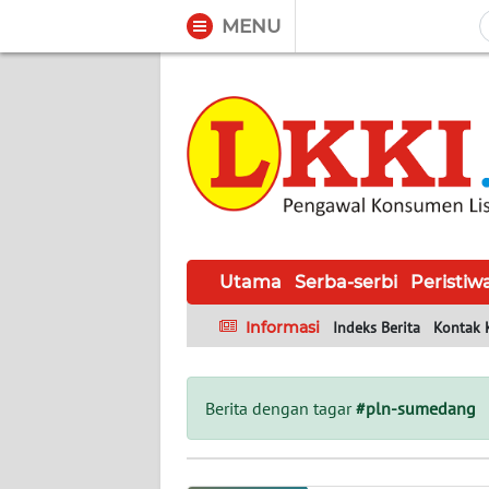
MENU
WAHANA
Tutup
TV
UTAMA
SERBA-
SERBI
Utama
Serba-serbi
Peristiw
PERISTIWA
Informasi
Indeks Berita
Kontak 
TOKOH
Berita dengan tagar
#pln-sumedang
Informasi
INDEKS