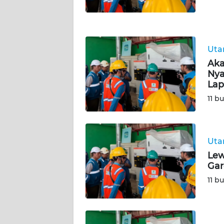
WN
NTT
Ut
WN
KEPRI
Aka
Nya
La
WN
PAPUA
11 b
WN
PAPUA
Ut
BARAT
Lew
Gar
WN
11 b
RIAU
WN
SERAMBI