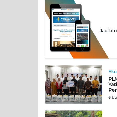
BERITA
KONTAK
KAMI
Jadilah
INFO
IKLAN
TENTANG
KAMI
Eku
PEDOMAN
PLN
MEDIA
Yat
SIBER
Pen
6 bu
REDAKSI
KARIR