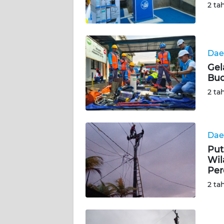
2 ta
WN
SUMBAR
Dae
WN
Gel
SUMSEL
Bud
2 ta
WN
BENGKULU
WN
Dae
LAMPUNG
Put
Wil
WN
Per
JATENG
2 ta
WN
NUSANTARA