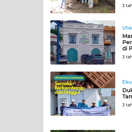
3 ta
WN
KALSEL
Ut
WN
Mas
KALTIM
Per
di 
WN
3 ta
SULSEL
WN
GORONTALO
Eku
Duk
Tam
WN
SULUT
3 ta
WN
MALUKU