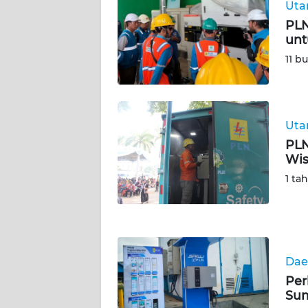
Ut
PLN
WN
unt
JAMBI
11 b
WN
SULTRA
Ut
WN
PLN
NTB
Wis
1 ta
WN
SULTENG
WN
SULBAR
Dae
Per
WN
Su
BABEL