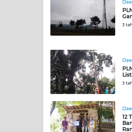
Dae
PLN
WN
Gan
JOGJA
3 ta
WN
JATIM
WN
BALI
Dae
PLN
Lis
WN
KALBAR
3 ta
WN
KALTENG
Dae
12 
WN
Ban
KALTARA
Ran