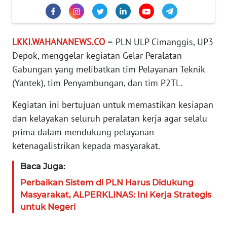
KARIR
LKKI.WAHANANEWS.CO
–
PLN ULP Cimanggis, UP3
DISCLAIMER
Depok, menggelar kegiatan Gelar Peralatan
Gabungan yang melibatkan tim Pelayanan Teknik
Wahana
News
(Yantek), tim Penyambungan, dan tim P2TL.
Regional
Kegiatan ini bertujuan untuk memastikan kesiapan
dan kelayakan seluruh peralatan kerja agar selalu
WN
SUMUT
prima dalam mendukung pelayanan
ketenagalistrikan kepada masyarakat.
WN
JAKARTA
Baca Juga:
Perbaikan Sistem di PLN Harus Didukung
WN
Masyarakat, ALPERKLINAS: Ini Kerja Strategis
JABAR
untuk Negeri