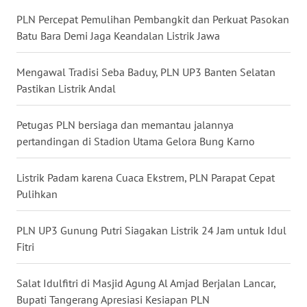
WN
PLN Percepat Pemulihan Pembangkit dan Perkuat Pasokan
KALTARA
Batu Bara Demi Jaga Keandalan Listrik Jawa
WN
Mengawal Tradisi Seba Baduy, PLN UP3 Banten Selatan
KALSEL
Pastikan Listrik Andal
WN
KALTIM
Petugas PLN bersiaga dan memantau jalannya
pertandingan di Stadion Utama Gelora Bung Karno
WN
SULSEL
Listrik Padam karena Cuaca Ekstrem, PLN Parapat Cepat
Pulihkan
WN
GORONTALO
PLN UP3 Gunung Putri Siagakan Listrik 24 Jam untuk Idul
Fitri
WN
SULUT
Salat Idulfitri di Masjid Agung Al Amjad Berjalan Lancar,
Bupati Tangerang Apresiasi Kesiapan PLN