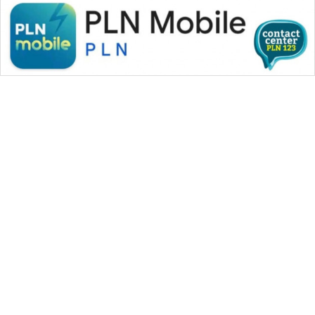
WAHANA MEDIA GROUP
|
|
|
WAHANA NEWS co
WAHANA TANI
WAHANA ADVOKAT
|
|
WAHANA INFRASTRUKTUR
WAHANA KONSUMEN
|
|
|
WAHANA LISTRIK
WAHANA TRAVEL
WAHANA TV