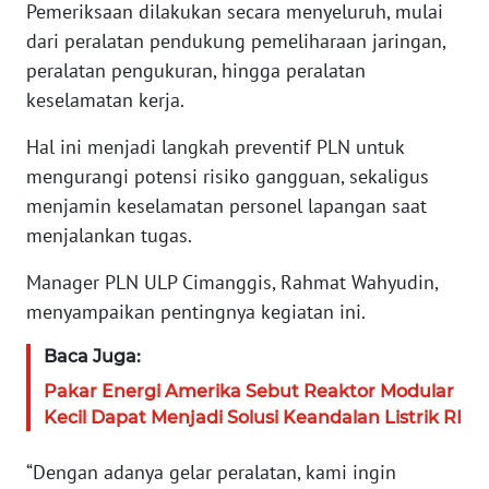
WN
Pemeriksaan dilakukan secara menyeluruh, mulai
BANTEN
dari peralatan pendukung pemeliharaan jaringan,
peralatan pengukuran, hingga peralatan
WN
keselamatan kerja.
NTT
Hal ini menjadi langkah preventif PLN untuk
WN
mengurangi potensi risiko gangguan, sekaligus
KEPRI
menjamin keselamatan personel lapangan saat
menjalankan tugas.
WN
PAPUA
Manager PLN ULP Cimanggis, Rahmat Wahyudin,
menyampaikan pentingnya kegiatan ini.
WN
PAPUA
Baca Juga:
BARAT
Pakar Energi Amerika Sebut Reaktor Modular
Kecil Dapat Menjadi Solusi Keandalan Listrik RI
WN
RIAU
“Dengan adanya gelar peralatan, kami ingin