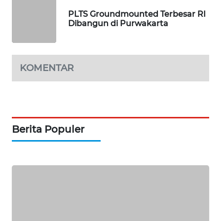
PORTAL
PLTS Groundmounted Terbesar RI
KONSUMEN
Dibangun di Purwakarta
FORWAMKI
KOMENTAR
ALPERKLINAS
FORJASIDA
TAMBANG
Berita Populer
NEWS
SITUNGIR
NEWS
SIDIKALANG
NEWS