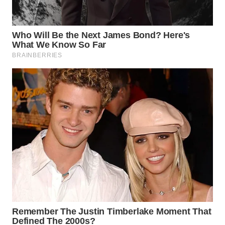
WN
BOGOR
WN
DEPOK
WN
TAPANULI
UTARA
WN
SAMOSIR
WN
PADANG
LAWAS
WN