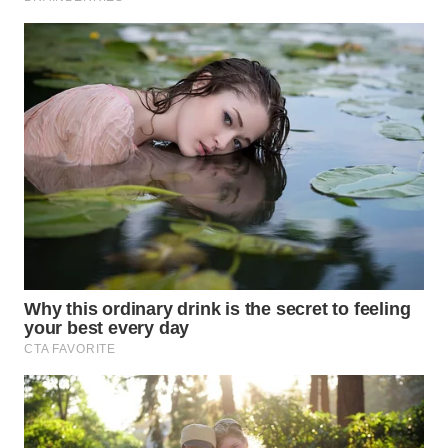
WN
INDRAMAYU
WN
KUNINGAN
WN
MAJALENGKA
WN
SUBANG
WN
SUKABUMI
WN
PURWAKARTA