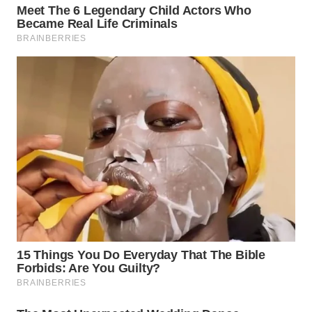
Wahana
Media
Group
WAHANA
NEWS
WAHANA
TANI
WAHANA
ADVOKAT
WAHANA
INFRASTRUKTUR
WAHANA
KONSUMEN