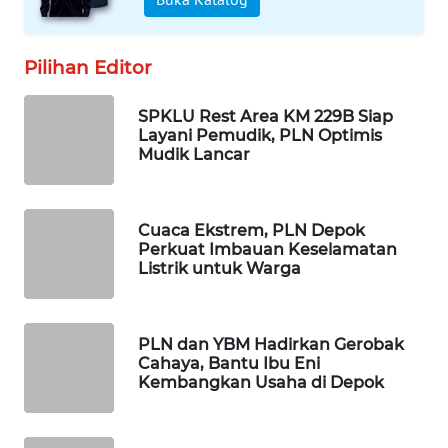
WAHANA
DESA
WISATA
Pilihan Editor
LAPAK
SPKLU Rest Area KM 229B Siap
WAHANA
Layani Pemudik, PLN Optimis
Mudik Lancar
Wahana
Network
Cuaca Ekstrem, PLN Depok
Perkuat Imbauan Keselamatan
KONSUMEN
Listrik untuk Warga
LISTRIK
MASYARAKAT
PLN dan YBM Hadirkan Gerobak
KELISTRIKAN
Cahaya, Bantu Ibu Eni
Kembangkan Usaha di Depok
WALINKI
ID