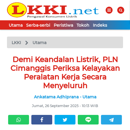
Utama
Serba-serbi
Peristiwa
Tokoh
Indeks
WAHANA
Tutup
TV
LKKI
Utama
UTAMA
Demi Keandalan Listrik, PLN
Cimanggis Periksa Kelayakan
SERBA-
Peralatan Kerja Secara
SERBI
Menyeluruh
Ankatama Adhiprana - Utama
PERISTIWA
Jumat, 26 September 2025 - 10:13 WIB
TOKOH
Informasi