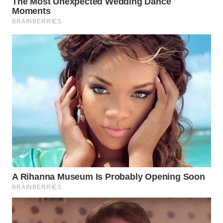
WAHANA
LISTRIK
WAHANA
TRAVEL
WAHANA
TV
WAHANANEWS
ID
WAHANANEWS
CO ID
WAHANANEWS
NET