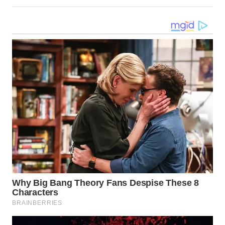
WN
MALUKU
WN
MALUT
WN
DAIRI
WN
DANAU
TOBA
WN
NIAS
WN
LANGKAT