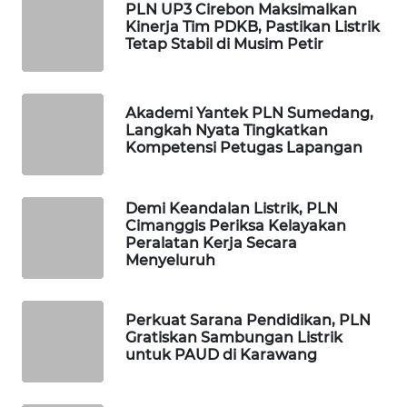
PLN UP3 Cirebon Maksimalkan
MAWAKA
Kinerja Tim PDKB, Pastikan Listrik
ID
Tetap Stabil di Musim Petir
MARTABAT
NET
Akademi Yantek PLN Sumedang,
Langkah Nyata Tingkatkan
Kompetensi Petugas Lapangan
PLN
WATCH
Demi Keandalan Listrik, PLN
MKLI
Cimanggis Periksa Kelayakan
Peralatan Kerja Secara
Menyeluruh
LPKKI
LKKI
Perkuat Sarana Pendidikan, PLN
Gratiskan Sambungan Listrik
untuk PAUD di Karawang
KOPEKLIN