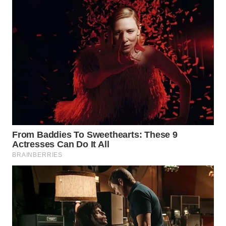
WN
TAPANULI
SELATAN
WN
TANJUNG
LESUNG
WN
KARO
WN
SIMALUNGUN
WN
LABUHANBATU
WN