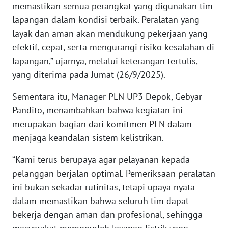
memastikan semua perangkat yang digunakan tim
WN
lapangan dalam kondisi terbaik. Peralatan yang
SERAMBI
layak dan aman akan mendukung pekerjaan yang
efektif, cepat, serta mengurangi risiko kesalahan di
WN
lapangan,” ujarnya, melalui keterangan tertulis,
JAMBI
yang diterima pada Jumat (26/9/2025).
WN
Sementara itu, Manager PLN UP3 Depok, Gebyar
SULTRA
Pandito, menambahkan bahwa kegiatan ini
merupakan bagian dari komitmen PLN dalam
WN
NTB
menjaga keandalan sistem kelistrikan.
“Kami terus berupaya agar pelayanan kepada
WN
pelanggan berjalan optimal. Pemeriksaan peralatan
SULTENG
ini bukan sekadar rutinitas, tetapi upaya nyata
dalam memastikan bahwa seluruh tim dapat
WN
SULBAR
bekerja dengan aman dan profesional, sehingga