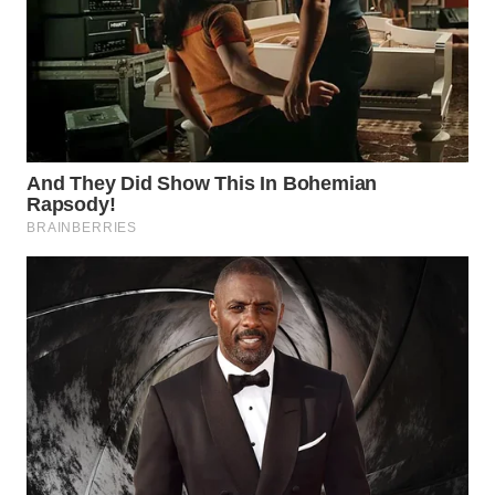
TAPANULI
TENGAH
WN DELI
SERDANG
WN
TEBING
TINGGI
WN
PAKPAK
WN
KARAWANG
WN
BEKASI