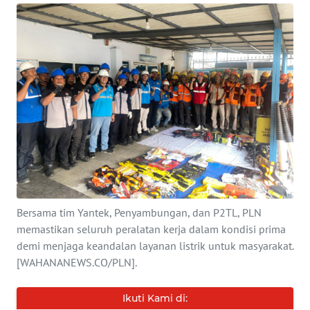
INDEKS
BERITA
KONTAK
KAMI
INFO
IKLAN
TENTANG
KAMI
Bersama tim Yantek, Penyambungan, dan P2TL, PLN
memastikan seluruh peralatan kerja dalam kondisi prima
PEDOMAN
demi menjaga keandalan layanan listrik untuk masyarakat.
MEDIA
[WAHANANEWS.CO/PLN].
SIBER
Ikuti Kami di:
REDAKSI