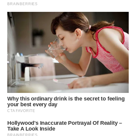
SUMEDANG
WN
CIANJUR
WN
KEPULAUAN
SERIBU
WN
TANGERANG
WN
BINJAI
WN
CIREBON