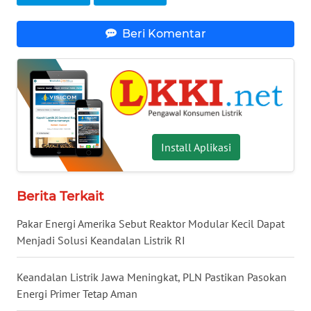
WN
NUSANTARA
Beri Komentar
WN
JOGJA
WN
JATIM
Install Aplikasi
WN
BALI
Berita Terkait
WN
Pakar Energi Amerika Sebut Reaktor Modular Kecil Dapat
KALBAR
Menjadi Solusi Keandalan Listrik RI
WN
Keandalan Listrik Jawa Meningkat, PLN Pastikan Pasokan
KALTENG
Energi Primer Tetap Aman