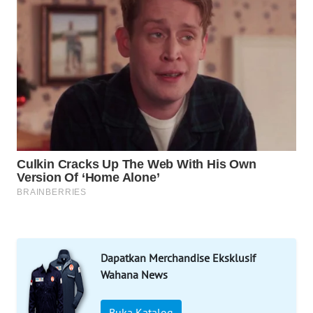
WAHANA
SPORT
WAHANA
UMKM
WAHANA
SELEB
WAHANA
PERSONA
WAHANA
OTOMOTIF
Dapatkan Merchandise Eksklusif
WAHANA
Wahana News
HEALTH
Buka Katalog