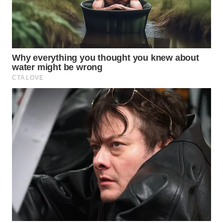
WN
NATUNA
WN
BINTAN
WN
MANDALIKA
WN
LIKUPANG
WN
LABUANBAJO
WN
BORNEO