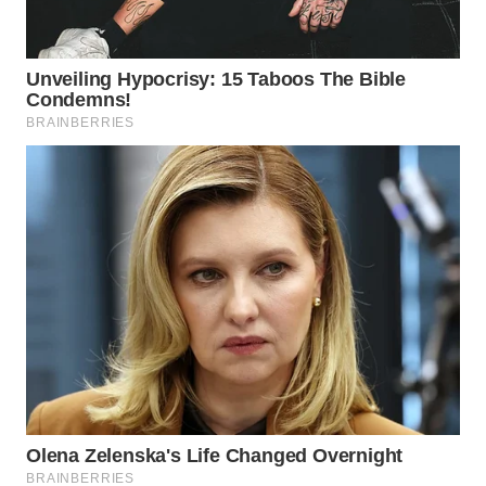
WAHANA
SPORT
WAHANA
UMKM
WAHANA
SELEB
WAHANA
PERSONA
WAHANA
OTOMOTIF
WAHANA
HEALTH