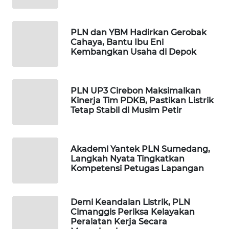
MAWAKA
ID
PLN dan YBM Hadirkan Gerobak
Cahaya, Bantu Ibu Eni
MARTABAT
Kembangkan Usaha di Depok
NET
PLN
PLN UP3 Cirebon Maksimalkan
WATCH
Kinerja Tim PDKB, Pastikan Listrik
Tetap Stabil di Musim Petir
MKLI
Akademi Yantek PLN Sumedang,
LPKKI
Langkah Nyata Tingkatkan
Kompetensi Petugas Lapangan
LKKI
Demi Keandalan Listrik, PLN
KOPEKLIN
Cimanggis Periksa Kelayakan
Peralatan Kerja Secara