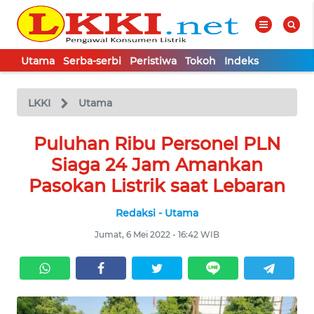
Utama
Serba-serbi
Peristiwa
Tokoh
Indeks
WAHANA
Tutup
TV
LKKI
Utama
UTAMA
Puluhan Ribu Personel PLN
Siaga 24 Jam Amankan
SERBA-
Pasokan Listrik saat Lebaran
SERBI
Redaksi - Utama
PERISTIWA
Jumat, 6 Mei 2022 - 16:42 WIB
TOKOH
Informasi