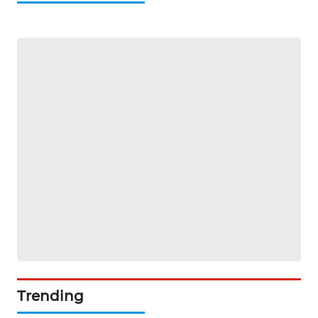
SIBARAGAS
NEWS
METRO
SIANTAR
NEWS
METRO
MEDAN
NEWS
METRO
JAKARTA
NEWS
KRT
NEWS
Trending