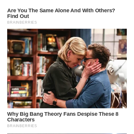
WN
NATUNA
WN
BINTAN
WN
MANDALIKA
WN
LIKUPANG
WN
LABUANBAJO
WN
BORNEO