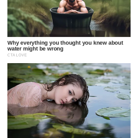
WN
TAPANULI
SELATAN
WN
TANJUNG
LESUNG
WN
KARO
WN
SIMALUNGUN
WN
LABUHANBATU
WN