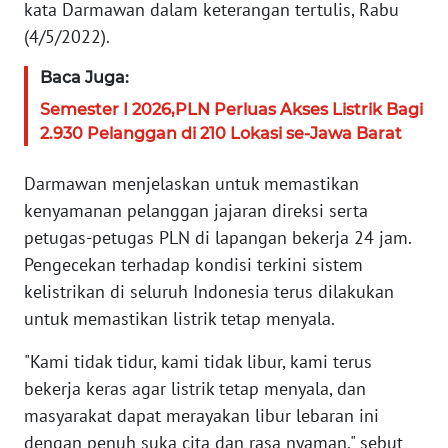
kata Darmawan dalam keterangan tertulis, Rabu
WN
(4/5/2022).
SERAMBI
Baca Juga:
WN
Semester I 2026,PLN Perluas Akses Listrik Bagi
JAMBI
2.930 Pelanggan di 210 Lokasi se-Jawa Barat
WN
Darmawan menjelaskan untuk memastikan
SULTRA
kenyamanan pelanggan jajaran direksi serta
petugas-petugas PLN di lapangan bekerja 24 jam.
WN
Pengecekan terhadap kondisi terkini sistem
NTB
kelistrikan di seluruh Indonesia terus dilakukan
untuk memastikan listrik tetap menyala.
WN
SULTENG
"Kami tidak tidur, kami tidak libur, kami terus
bekerja keras agar listrik tetap menyala, dan
WN
masyarakat dapat merayakan libur lebaran ini
SULBAR
dengan penuh suka cita dan rasa nyaman," sebut