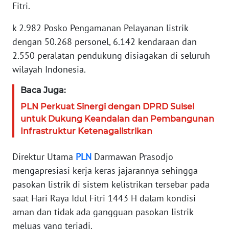
Fitri.
KARIR
k 2.982 Posko Pengamanan Pelayanan listrik
dengan 50.268 personel, 6.142 kendaraan dan
DISCLAIMER
2.550 peralatan pendukung disiagakan di seluruh
wilayah Indonesia.
Wahana
News
Baca Juga:
Regional
PLN Perkuat Sinergi dengan DPRD Sulsel
WN
untuk Dukung Keandalan dan Pembangunan
SUMUT
Infrastruktur Ketenagalistrikan
Direktur Utama
PLN
Darmawan Prasodjo
WN
JAKARTA
mengapresiasi kerja keras jajarannya sehingga
pasokan listrik di sistem kelistrikan tersebar pada
WN
saat Hari Raya Idul Fitri 1443 H dalam kondisi
JABAR
aman dan tidak ada gangguan pasokan listrik
meluas yang terjadi.