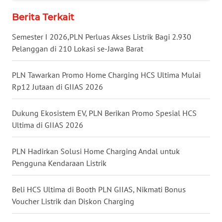
WN
Berita Terkait
KALTARA
Semester I 2026,PLN Perluas Akses Listrik Bagi 2.930
WN
Pelanggan di 210 Lokasi se-Jawa Barat
KALSEL
PLN Tawarkan Promo Home Charging HCS Ultima Mulai
WN
Rp12 Jutaan di GIIAS 2026
KALTIM
Dukung Ekosistem EV, PLN Berikan Promo Spesial HCS
WN
Ultima di GIIAS 2026
SULSEL
PLN Hadirkan Solusi Home Charging Andal untuk
WN
Pengguna Kendaraan Listrik
GORONTALO
Beli HCS Ultima di Booth PLN GIIAS, Nikmati Bonus
WN
SULUT
Voucher Listrik dan Diskon Charging