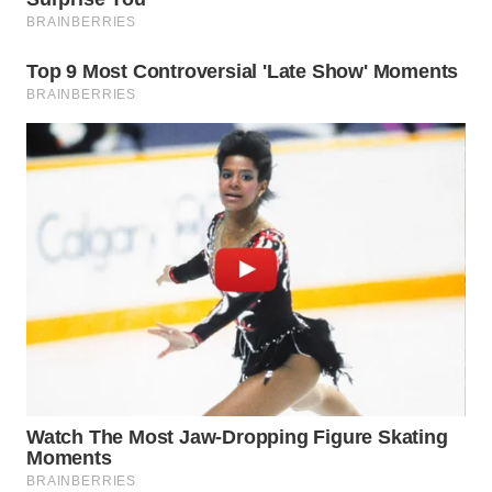
WN
PRIANGAN
TIMUR
WN
SEMARANG
WN
SOLO
WN
BOROBUDUR
WN
MADURA
WN
SURABAYA