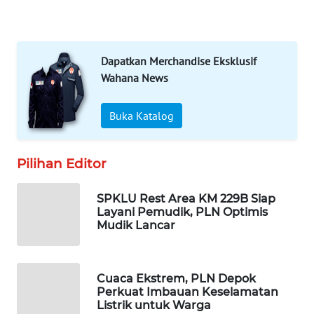
WAHANA
DESA
WISATA
Dapatkan Merchandise Eksklusif
LAPAK
Wahana News
WAHANA
Buka Katalog
Wahana
Network
Pilihan Editor
KONSUMEN
LISTRIK
SPKLU Rest Area KM 229B Siap
Layani Pemudik, PLN Optimis
Mudik Lancar
MASYARAKAT
KELISTRIKAN
Cuaca Ekstrem, PLN Depok
WALINKI
Perkuat Imbauan Keselamatan
ID
Listrik untuk Warga