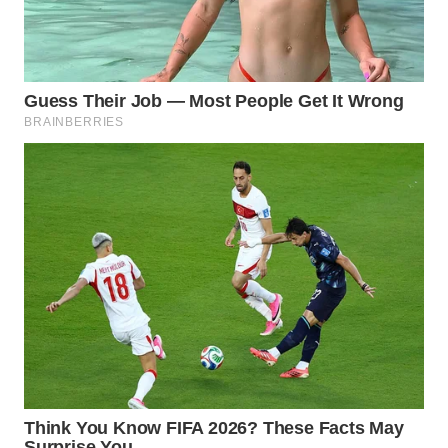
WN
INDRAMAYU
WN
KUNINGAN
WN
MAJALENGKA
WN
SUBANG
WN
SUKABUMI
WN
PURWAKARTA