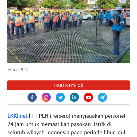
INDEKS
BERITA
KONTAK
KAMI
INFO
IKLAN
Foto: PLN
TENTANG
Ikuti Kami di:
KAMI
PEDOMAN
MEDIA
LKKI.net
|
PT PLN (Persero) menyiagakan personel
SIBER
24 jam untuk memastikan pasokan listrik di
seluruh wilayah Indonesia pada periode libur Idul
REDAKSI