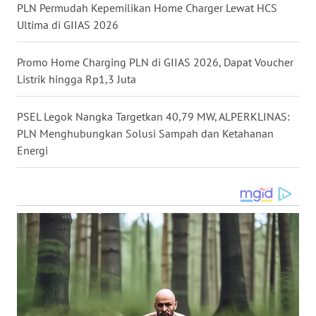
WN
PLN Permudah Kepemilikan Home Charger Lewat HCS
MALUKU
Ultima di GIIAS 2026
WN
Promo Home Charging PLN di GIIAS 2026, Dapat Voucher
MALUT
Listrik hingga Rp1,3 Juta
WN
PSEL Legok Nangka Targetkan 40,79 MW, ALPERKLINAS:
DAIRI
PLN Menghubungkan Solusi Sampah dan Ketahanan
Energi
WN
DANAU
TOBA
WN
NIAS
WN
LANGKAT