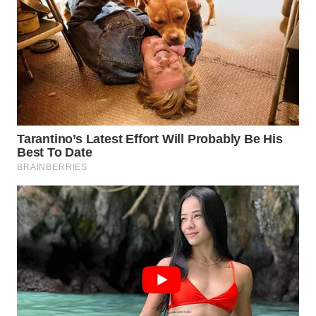
SUMEDANG
WN
CIANJUR
WN
KEPULAUAN
SERIBU
WN
TANGERANG
WN
BINJAI
WN
CIREBON