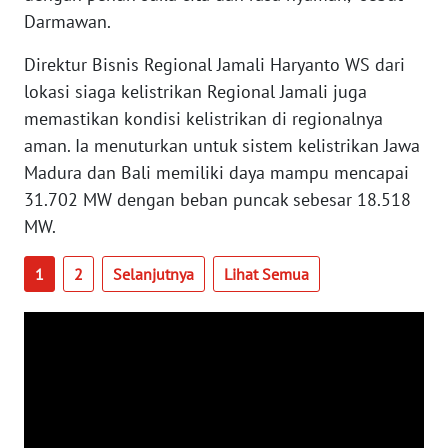
WN
Darmawan.
BABEL
Direktur Bisnis Regional Jamali Haryanto WS dari
lokasi siaga kelistrikan Regional Jamali juga
WN
SUMBAR
memastikan kondisi kelistrikan di regionalnya
aman. Ia menuturkan untuk sistem kelistrikan Jawa
WN
Madura dan Bali memiliki daya mampu mencapai
SUMSEL
31.702 MW dengan beban puncak sebesar 18.518
MW.
WN
BENGKULU
1
2
Selanjutnya
Lihat Semua
WN
LAMPUNG
WN
JATENG