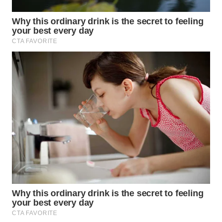
TAPANULI
TENGAH
WN DELI
SERDANG
WN
TEBING
TINGGI
WN
PAKPAK
WN
KARAWANG
WN
BEKASI