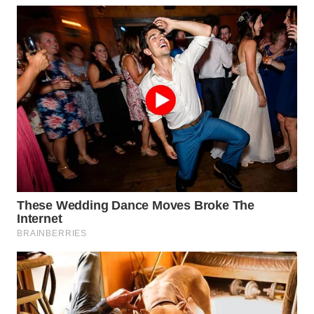
WN
BOGOR
WN
DEPOK
WN
TAPANULI
UTARA
WN
SAMOSIR
WN
PADANG
LAWAS
WN