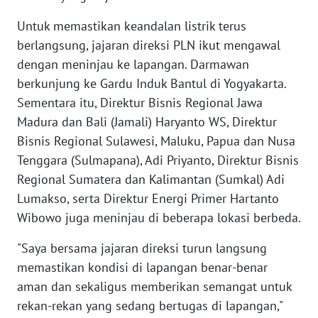
WN
BANTEN
Untuk memastikan keandalan listrik terus
berlangsung, jajaran direksi PLN ikut mengawal
WN
dengan meninjau ke lapangan. Darmawan
NTT
berkunjung ke Gardu Induk Bantul di Yogyakarta.
Sementara itu, Direktur Bisnis Regional Jawa
WN
Madura dan Bali (Jamali) Haryanto WS, Direktur
KEPRI
Bisnis Regional Sulawesi, Maluku, Papua dan Nusa
Tenggara (Sulmapana), Adi Priyanto, Direktur Bisnis
WN
PAPUA
Regional Sumatera dan Kalimantan (Sumkal) Adi
Lumakso, serta Direktur Energi Primer Hartanto
WN
Wibowo juga meninjau di beberapa lokasi berbeda.
PAPUA
BARAT
"Saya bersama jajaran direksi turun langsung
memastikan kondisi di lapangan benar-benar
WN
aman dan sekaligus memberikan semangat untuk
RIAU
rekan-rekan yang sedang bertugas di lapangan,"