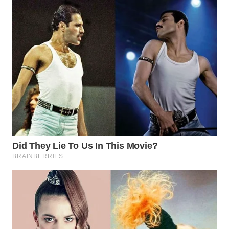
Wahana
Media
Group
WAHANA
NEWS
WAHANA
TANI
WAHANA
ADVOKAT
WAHANA
INFRASTRUKTUR
WAHANA
KONSUMEN