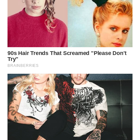
WAHANA
LISTRIK
WAHANA
TRAVEL
WAHANA
TV
WAHANANEWS
ID
WAHANANEWS
CO ID
WAHANANEWS
NET