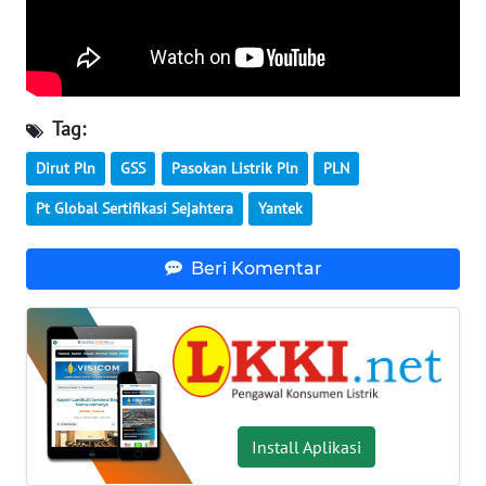
WN
NUSANTARA
WN
JOGJA
Tag:
Dirut Pln
GSS
Pasokan Listrik Pln
PLN
WN
JATIM
Pt Global Sertifikasi Sejahtera
Yantek
WN
Beri Komentar
BALI
WN
KALBAR
WN
KALTENG
Install Aplikasi