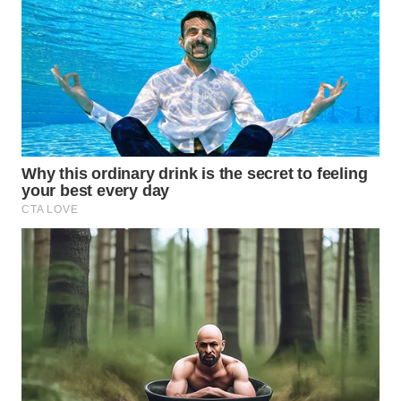
WN
NATUNA
WN
BINTAN
WN
MANDALIKA
WN
LIKUPANG
WN
LABUANBAJO
WN
BORNEO