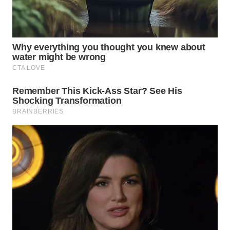
Wahana
Media
Group
WAHANA
NEWS
WAHANA
TANI
WAHANA
ADVOKAT
WAHANA
INFRASTRUKTUR
WAHANA
KONSUMEN