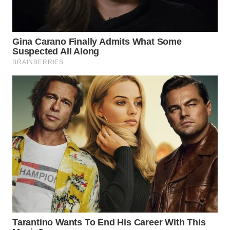
WAHANA
LISTRIK
WAHANA
TRAVEL
WAHANA
TV
WAHANANEWS
ID
WAHANANEWS
CO ID
WAHANANEWS
NET