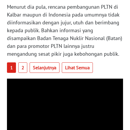
WN
Menurut dia pula, rencana pembangunan PLTN di
BABEL
Kalbar maupun di Indonesia pada umumnya tidak
diinformasikan dengan jujur, utuh dan berimbang
WN
kepada publik. Bahkan informasi yang
SUMBAR
disampaikan Badan Tenaga Nuklir Nasional (Batan)
dan para promotor PLTN lainnya justru
WN
mengandung sesat pikir juga kebohongan publik.
SUMSEL
1
2
Selanjutnya
Lihat Semua
WN
BENGKULU
WN
LAMPUNG
WN
JATENG