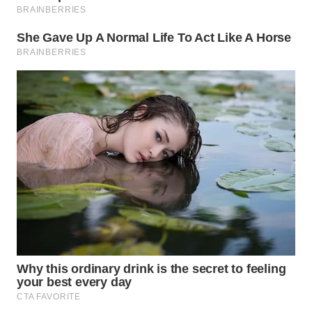
WN
INDRAMAYU
WN
KUNINGAN
WN
MAJALENGKA
WN
SUBANG
WN
SUKABUMI
WN
PURWAKARTA