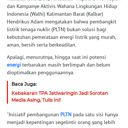
dan Kampanye Aktivis Wahana Lingkungan Hidup
KARIR
Indonesia (Walhi) Kalimantan Barat (Kalbar)
Hendrikus Adam mengatakan bahwa pembangkit
DISCLAIMER
listrik tenaga nuklir (PLTN) bukan solusi bagi
kebutuhan pemerataan energi listrik yang murah,
Wahana
aman, bersih serta berkeadilan.
News
Regional
Apalagi, menurutnya, hingga saat ini potensi
energi
terbarukan masih berlimpah dan belum
WN
dioptimalkan penggunaannya.
SUMUT
Baca Juga:
WN
Kebakaran TPA Jatiwaringin Jadi Sorotan
JAKARTA
Media Asing, Tulis Ini!
WN
"Inisiatif pembangunan
PLTN
pada satu sisi hanya
JABAR
menjadi kepentingan segelintir orang yang lebih