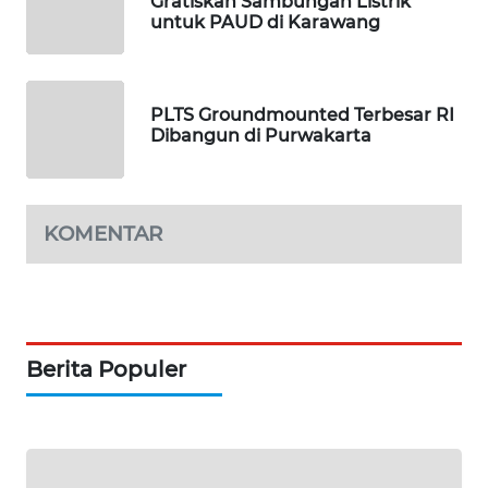
Gratiskan Sambungan Listrik
PORTAL
untuk PAUD di Karawang
KONSUMEN
FORWAMKI
PLTS Groundmounted Terbesar RI
Dibangun di Purwakarta
ALPERKLINAS
FORJASIDA
KOMENTAR
TAMBANG
NEWS
SITUNGIR
Berita Populer
NEWS
SIDIKALANG
NEWS