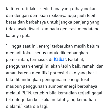
WN
Jadi tentu tidak sesederhana yang dibayangkan,
SERAMBI
dan dengan demikian risikonya juga jauh lebih
besar dan berbahaya untuk jangka panjang yang
WN
tidak layak diwariskan pada generasi mendatang,
JAMBI
katanya pula.
WN
"Hingga saat ini, energi terbarukan masih belum
SULTRA
menjadi fokus serius untuk dikembangkan
pemerintah, termasuk di
Kalbar
. Padahal,
WN
penggunaan energi ini akan lebih baik, ramah, dan
NTB
aman karena memiliki potensi risiko yang kecil
bila dibandingkan penggunaan energi fosil
WN
SULTENG
maupun penggunaan sumber energi berbahaya
melalui PLTN, terlebih bila kemudian terjadi gagal
WN
teknologi dan kecelakaan fatal yang kemudian
SULBAR
dialami," kata dia lagi.