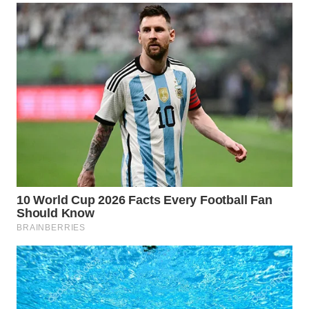
WN
PRIANGAN
TIMUR
WN
SEMARANG
WN
SOLO
WN
BOROBUDUR
WN
MADURA
WN
SURABAYA