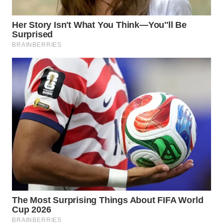
WN
TAPANULI
SELATAN
WN
TANJUNG
LESUNG
WN
KARO
WN
SIMALUNGUN
WN
LABUHANBATU
WN