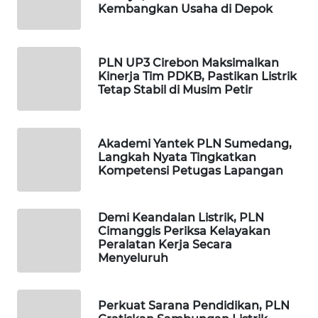
Kembangkan Usaha di Depok
MAWAKA
ID
PLN UP3 Cirebon Maksimalkan
MARTABAT
Kinerja Tim PDKB, Pastikan Listrik
NET
Tetap Stabil di Musim Petir
PLN
WATCH
Akademi Yantek PLN Sumedang,
Langkah Nyata Tingkatkan
Kompetensi Petugas Lapangan
MKLI
LPKKI
Demi Keandalan Listrik, PLN
Cimanggis Periksa Kelayakan
Peralatan Kerja Secara
LKKI
Menyeluruh
KOPEKLIN
Perkuat Sarana Pendidikan, PLN