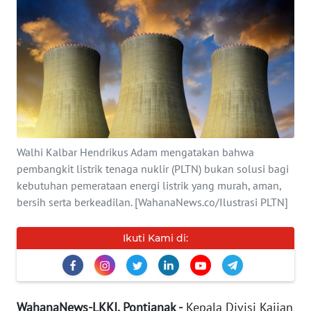
INDEKS
BERITA
KONTAK
KAMI
INFO
IKLAN
Walhi Kalbar Hendrikus Adam mengatakan bahwa
pembangkit listrik tenaga nuklir (PLTN) bukan solusi bagi
TENTANG
kebutuhan pemerataan energi listrik yang murah, aman,
KAMI
bersih serta berkeadilan. [WahanaNews.co/Ilustrasi PLTN]
PEDOMAN
Ikuti Kami di:
MEDIA
SIBER
REDAKSI
WahanaNews-LKKI, Pontianak -
Kepala Divisi Kajian