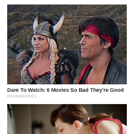
TAPANULI
TENGAH
WN DELI
SERDANG
WN
TEBING
TINGGI
WN
PAKPAK
WN
KARAWANG
WN
BEKASI