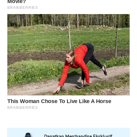
WAHANA
SPORT
WAHANA
UMKM
WAHANA
SELEB
WAHANA
PERSONA
WAHANA
OTOMOTIF
WAHANA
HEALTH
Dapatkan Merchandise Eksklusif