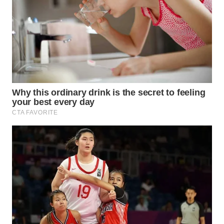
WN
BOGOR
WN
DEPOK
WN
TAPANULI
UTARA
WN
SAMOSIR
WN
PADANG
LAWAS
WN