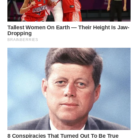
SUMEDANG
WN
CIANJUR
WN
KEPULAUAN
SERIBU
WN
TANGERANG
WN
BINJAI
WN
CIREBON