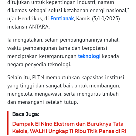
ditujukan untuk kepentingan industri, namun
WN
BANTEN
dikemas sebagai solusi ketahanan energi nasional,"
ujar Hendrikus, di
Pontianak
, Kamis (5/10/2023)
WN
melansir ANTARA.
NTT
Ia mengatakan, selain pembangunannya mahal,
WN
waktu pembangunan lama dan berpotensi
KEPRI
menciptakan ketergantungan
teknologi
kepada
negara penyedia teknologi.
WN
PAPUA
Selain itu, PLTN membutuhkan kapasitas institusi
yang tinggi dan sangat baik untuk membangun,
WN
mengelola, mengawasi, serta mengurus limbah
PAPUA
dan menangani setelah tutup.
BARAT
Baca Juga:
WN
Dampak El Nino Ekstrem dan Buruknya Tata
RIAU
Kelola, WALHI Ungkap 11 Ribu Titik Panas di RI