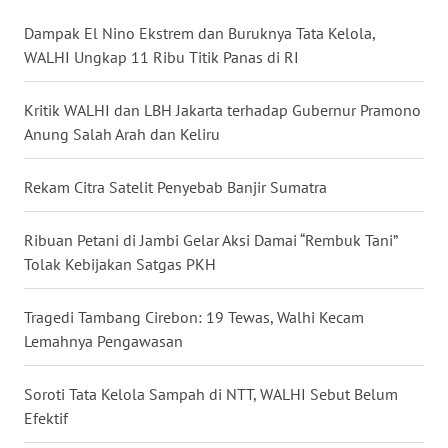
WN
Dampak El Nino Ekstrem dan Buruknya Tata Kelola,
KALTARA
WALHI Ungkap 11 Ribu Titik Panas di RI
WN
KALSEL
Kritik WALHI dan LBH Jakarta terhadap Gubernur Pramono
Anung Salah Arah dan Keliru
WN
KALTIM
Rekam Citra Satelit Penyebab Banjir Sumatra
WN
Ribuan Petani di Jambi Gelar Aksi Damai “Rembuk Tani”
SULSEL
Tolak Kebijakan Satgas PKH
WN
Tragedi Tambang Cirebon: 19 Tewas, Walhi Kecam
GORONTALO
Lemahnya Pengawasan
WN
Soroti Tata Kelola Sampah di NTT, WALHI Sebut Belum
SULUT
Efektif