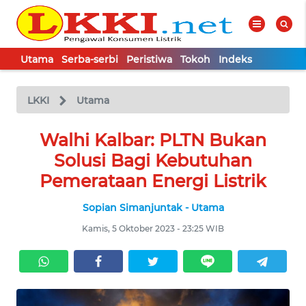
Utama
Serba-serbi
Peristiwa
Tokoh
Indeks
WAHANA
Tutup
TV
LKKI
Utama
UTAMA
Walhi Kalbar: PLTN Bukan
Solusi Bagi Kebutuhan
SERBA-
Pemerataan Energi Listrik
SERBI
Sopian Simanjuntak - Utama
PERISTIWA
Kamis, 5 Oktober 2023 - 23:25 WIB
TOKOH
Informasi