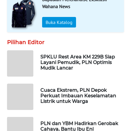
WAHANA
Wahana News
DESA
WISATA
Buka Katalog
LAPAK
WAHANA
Pilihan Editor
Wahana
SPKLU Rest Area KM 229B Siap
Network
Layani Pemudik, PLN Optimis
Mudik Lancar
KONSUMEN
LISTRIK
Cuaca Ekstrem, PLN Depok
MASYARAKAT
Perkuat Imbauan Keselamatan
KELISTRIKAN
Listrik untuk Warga
WALINKI
ID
PLN dan YBM Hadirkan Gerobak
Cahaya, Bantu Ibu Eni