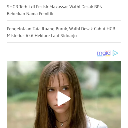
WN
SHGB Terbit di Pesisir Makassar, Walhi Desak BPN
MALUKU
Beberkan Nama Pemilik
WN
Pengelolaan Tata Ruang Buruk, Walhi Desak Cabut HGB
MALUT
Misterius 656 Hektare Laut Sidoarjo
WN
DAIRI
WN
DANAU
TOBA
WN
NIAS
WN
LANGKAT