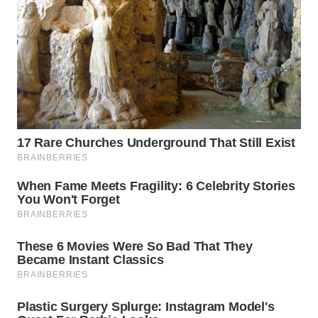
WN
TAPANULI
SELATAN
WN
TANJUNG
LESUNG
WN
KARO
WN
SIMALUNGUN
WN
LABUHANBATU
WN