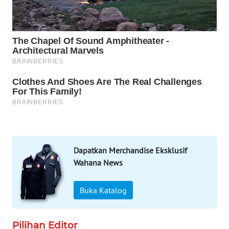
WN
NATUNA
WN
BINTAN
WN
MANDALIKA
WN
LIKUPANG
Dapatkan Merchandise Eksklusif
WN
Wahana News
LABUANBAJO
Buka Katalog
WN
BORNEO
Pilihan Editor