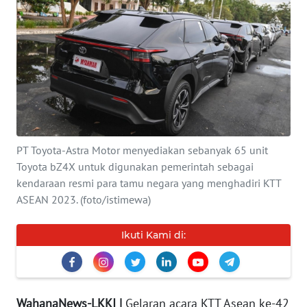
INDEKS
BERITA
KONTAK
KAMI
INFO
IKLAN
PT Toyota-Astra Motor menyediakan sebanyak 65 unit
Toyota bZ4X untuk digunakan pemerintah sebagai
TENTANG
kendaraan resmi para tamu negara yang menghadiri KTT
KAMI
ASEAN 2023. (foto/istimewa)
PEDOMAN
Ikuti Kami di:
MEDIA
SIBER
REDAKSI
WahanaNews-LKKI |
Gelaran acara KTT Asean ke-42