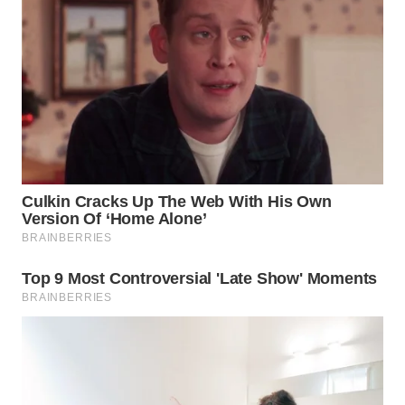
SUMEDANG
WN
CIANJUR
WN
KEPULAUAN
SERIBU
WN
TANGERANG
WN
BINJAI
WN
CIREBON