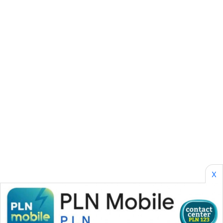
KARING
NEWS
JURNAL
MARITIM
HUMBANG
NEWS
GARONGGANG
NEWS
FISUELRI
ID
X
ENERGI
NEWS
CILEUNGSI