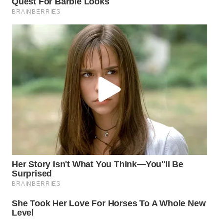
TAPANULI
TENGAH
WN DELI
SERDANG
WN
TEBING
TINGGI
WN
PAKPAK
WN
KARAWANG
WN
BEKASI