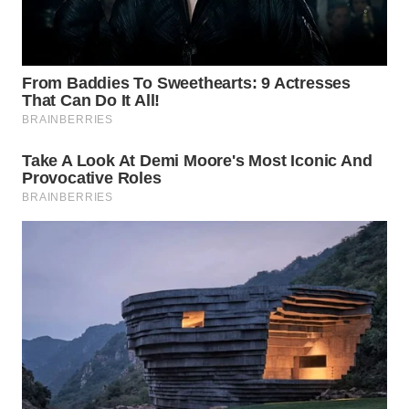
WN
PRIANGAN
TIMUR
WN
SEMARANG
WN
SOLO
WN
BOROBUDUR
WN
MADURA
WN
SURABAYA