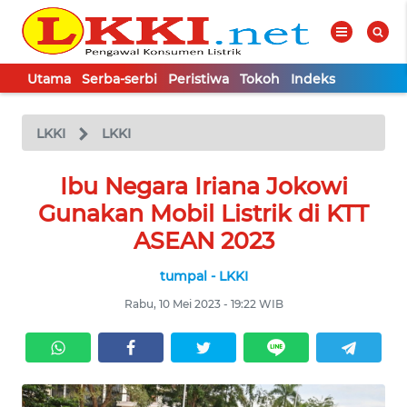
Utama
Serba-serbi
Peristiwa
Tokoh
Indeks
WAHANA
Tutup
TV
LKKI
LKKI
UTAMA
Ibu Negara Iriana Jokowi
Gunakan Mobil Listrik di KTT
SERBA-
ASEAN 2023
SERBI
tumpal - LKKI
PERISTIWA
Rabu, 10 Mei 2023 - 19:22 WIB
TOKOH
Informasi