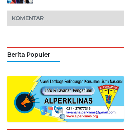
WAHANA
SPORT
KOMENTAR
WAHANA
UMKM
WAHANA
Berita Populer
SELEB
WAHANA
PERSONA
WAHANA
OTOMOTIF
WAHANA
HEALTH