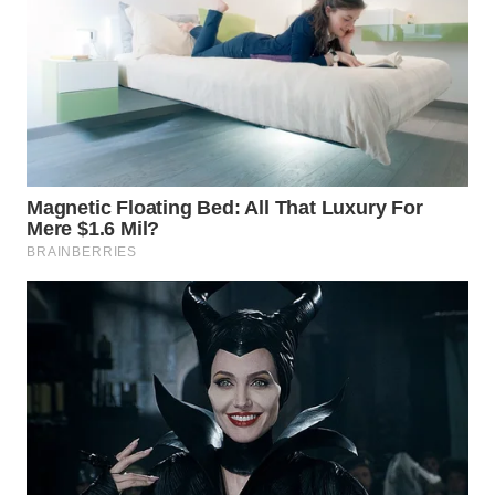
WN
INDRAMAYU
WN
KUNINGAN
WN
MAJALENGKA
WN
SUBANG
WN
SUKABUMI
WN
PURWAKARTA