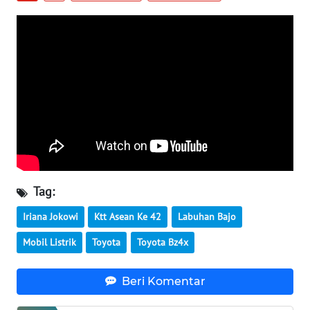
WN
BABEL
WN
SUMBAR
WN
SUMSEL
WN
BENGKULU
Tag:
Iriana Jokowi
Ktt Asean Ke 42
Labuhan Bajo
WN
LAMPUNG
Mobil Listrik
Toyota
Toyota Bz4x
WN
Beri Komentar
JATENG