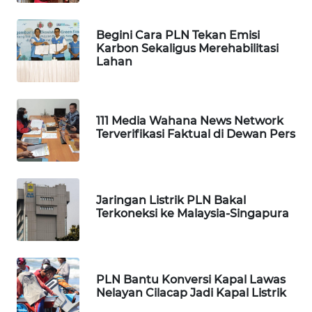
WAHANA
LISTRIK
Begini Cara PLN Tekan Emisi
Karbon Sekaligus Merehabilitasi
Lahan
WAHANA
TRAVEL
WAHANA
111 Media Wahana News Network
TV
Terverifikasi Faktual di Dewan Pers
WAHANANEWS
ID
Jaringan Listrik PLN Bakal
Terkoneksi ke Malaysia-Singapura
WAHANANEWS
CO ID
WAHANANEWS
PLN Bantu Konversi Kapal Lawas
NET
Nelayan Cilacap Jadi Kapal Listrik