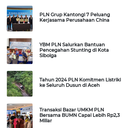
Wahana
Media
PLN Grup Kantongi 7 Peluang
Group
Kerjasama Perusahaan China
WAHANA
NEWS
YBM PLN Salurkan Bantuan
WAHANA
Pencegahan Stunting di Kota
TANI
Sibolga
WAHANA
ADVOKAT
Tahun 2024 PLN Komitmen Listriki
ke Seluruh Dusun di Aceh
WAHANA
INFRASTRUKTUR
Transaksi Bazar UMKM PLN
WAHANA
Bersama BUMN Capai Lebih Rp2,3
KONSUMEN
Miliar