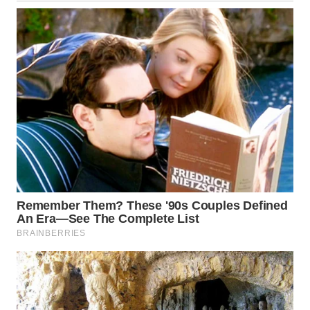
WN
MALUKU
WN
MALUT
WN
DAIRI
WN
DANAU
TOBA
WN
NIAS
WN
LANGKAT