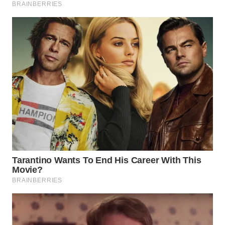
WN
BOGOR
WN
DEPOK
WN
TAPANULI
UTARA
WN
SAMOSIR
WN
PADANG
LAWAS
WN