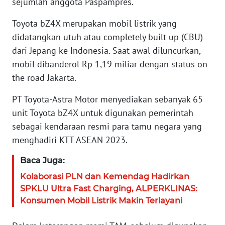
sejumlah anggota Paspampres.
WN
BANTEN
Toyota bZ4X merupakan mobil listrik yang
didatangkan utuh atau completely built up (CBU)
WN
dari Jepang ke Indonesia. Saat awal diluncurkan,
NTT
mobil dibanderol Rp 1,19 miliar dengan status on
the road Jakarta.
WN
KEPRI
PT Toyota-Astra Motor menyediakan sebanyak 65
unit Toyota bZ4X untuk digunakan pemerintah
WN
PAPUA
sebagai kendaraan resmi para tamu negara yang
menghadiri KTT ASEAN 2023.
WN
Baca Juga:
PAPUA
BARAT
Kolaborasi PLN dan Kemendag Hadirkan
SPKLU Ultra Fast Charging, ALPERKLINAS:
WN
Konsumen Mobil Listrik Makin Terlayani
RIAU