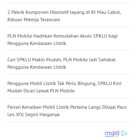
WN
KALTARA
2 Pabrik Komponen Otomotif Jepang di RI Mau Cabut,
Ribuan Pekerja Terancam
WN
KALSEL
PLN Mobile Hadirkan Kemudahan Akses SPKLU bagi
Pengguna Kendaraan Listrik
WN
KALTIM
Cari SPKLU Makin Mudah, PLN Mobile Jadi Sahabat
Pengguna Kendaraan Listrik
WN
SULSEL
Pengguna Mobil Listrik Tak Perlu Bingung, SPKLU Kini
Mudah Dicari Lewat PLN Mobile
WN
GORONTALO
Ferrari Kenalkan Mobil Listrik Pertama Langs DiJajal Paus
Leo XIV, Segini Harganya
WN
SULUT