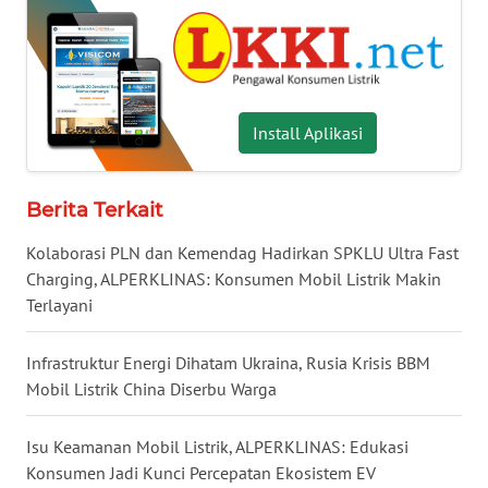
WN
NUSANTARA
WN
JOGJA
Install Aplikasi
WN
JATIM
Berita Terkait
Kolaborasi PLN dan Kemendag Hadirkan SPKLU Ultra Fast
WN
Charging, ALPERKLINAS: Konsumen Mobil Listrik Makin
BALI
Terlayani
WN
Infrastruktur Energi Dihatam Ukraina, Rusia Krisis BBM
KALBAR
Mobil Listrik China Diserbu Warga
WN
KALTENG
Isu Keamanan Mobil Listrik, ALPERKLINAS: Edukasi
Konsumen Jadi Kunci Percepatan Ekosistem EV