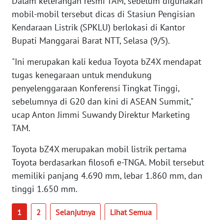
Dalam keterangan resmi TAM, sebelum digunakan
WN
mobil-mobil tersebut dicas di Stasiun Pengisian
SERAMBI
Kendaraan Listrik (SPKLU) berlokasi di Kantor
Bupati Manggarai Barat NTT, Selasa (9/5).
WN
JAMBI
"Ini merupakan kali kedua Toyota bZ4X mendapat
tugas kenegaraan untuk mendukung
WN
penyelenggaraan Konferensi Tingkat Tinggi,
SULTRA
sebelumnya di G20 dan kini di ASEAN Summit,"
ucap Anton Jimmi Suwandy Direktur Marketing
WN
TAM.
NTB
Toyota bZ4X merupakan mobil listrik pertama
WN
Toyota berdasarkan filosofi e-TNGA. Mobil tersebut
SULTENG
memiliki panjang 4.690 mm, lebar 1.860 mm, dan
tinggi 1.650 mm.
WN
SULBAR
1
2
Selanjutnya
Lihat Semua