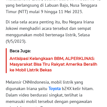
yang berlangsung di Labuan Bajo, Nusa Tenggara
KARIR
Timur (NTT) mulai 9 hingga 11 Mei 2023.
Di sela-sela acara penting itu, Ibu Negara Iriana
DISCLAIMER
Jokowi menghadiri acara tersebut dan sempat
Wahana
menggunakan mobil bertenaga listrik, Selasa
News
(9/5/2023).
Regional
Baca Juga:
WN
Antisipasi Kelangkaan BBM, ALPERKLINAS:
SUMUT
Masyarakat Bisa Tiru Rakyat Amerika Beralih
ke Mobil Listrik Bekas
WN
JAKARTA
Melansir CNNIndonesia, mobil listrik yang
digunakan Iriana yaitu
Toyota
bZ4X kelir hitam.
WN
Dalam video berdurasi singkat, terlihat ia
JABAR
memasuki mobil tersebut dengan pengawalan