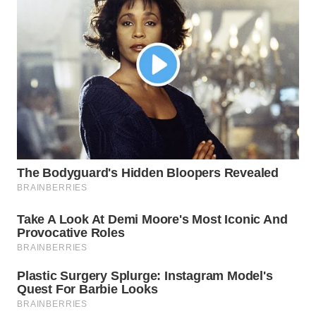
WN
BOGOR
WN
DEPOK
WN
TAPANULI
UTARA
WN
SAMOSIR
WN
PADANG
LAWAS
WN