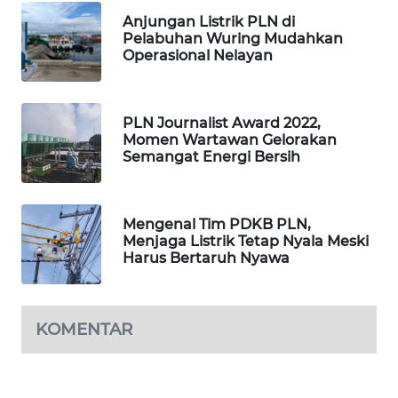
Anjungan Listrik PLN di
MAWAKA
Pelabuhan Wuring Mudahkan
ID
Operasional Nelayan
MARTABAT
NET
PLN Journalist Award 2022,
Momen Wartawan Gelorakan
PLN
Semangat Energi Bersih
WATCH
MKLI
Mengenal Tim PDKB PLN,
Menjaga Listrik Tetap Nyala Meski
Harus Bertaruh Nyawa
LPKKI
LKKI
KOMENTAR
KOPEKLIN