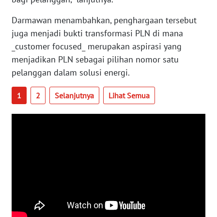
WN
Darmawan menambahkan, penghargaan tersebut
BABEL
juga menjadi bukti transformasi PLN di mana
_customer focused_ merupakan aspirasi yang
WN
SUMBAR
menjadikan PLN sebagai pilihan nomor satu
pelanggan dalam solusi energi.
WN
SUMSEL
1
2
Selanjutnya
Lihat Semua
WN
BENGKULU
WN
LAMPUNG
WN
JATENG