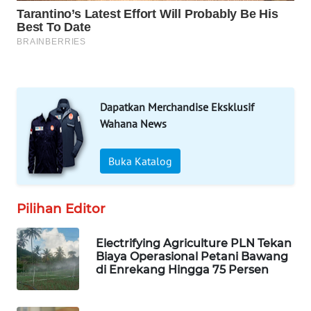
WAHANA
SPORT
WAHANA
UMKM
Dapatkan Merchandise Eksklusif
WAHANA
Wahana News
SELEB
Buka Katalog
WAHANA
PERSONA
Pilihan Editor
WAHANA
OTOMOTIF
Electrifying Agriculture PLN Tekan
Biaya Operasional Petani Bawang
WAHANA
di Enrekang Hingga 75 Persen
HEALTH