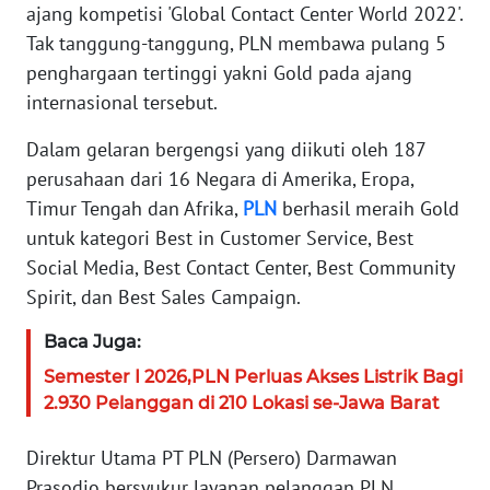
ajang kompetisi 'Global Contact Center World 2022'.
Tak tanggung-tanggung, PLN membawa pulang 5
KARIR
penghargaan tertinggi yakni Gold pada ajang
DISCLAIMER
internasional tersebut.
Dalam gelaran bergengsi yang diikuti oleh 187
Wahana
News
perusahaan dari 16 Negara di Amerika, Eropa,
Regional
Timur Tengah dan Afrika,
PLN
berhasil meraih Gold
untuk kategori Best in Customer Service, Best
WN
Social Media, Best Contact Center, Best Community
SUMUT
Spirit, dan Best Sales Campaign.
WN
Baca Juga:
JAKARTA
Semester I 2026,PLN Perluas Akses Listrik Bagi
2.930 Pelanggan di 210 Lokasi se-Jawa Barat
WN
JABAR
Direktur Utama PT PLN (Persero) Darmawan
Prasodjo bersyukur layanan pelanggan PLN