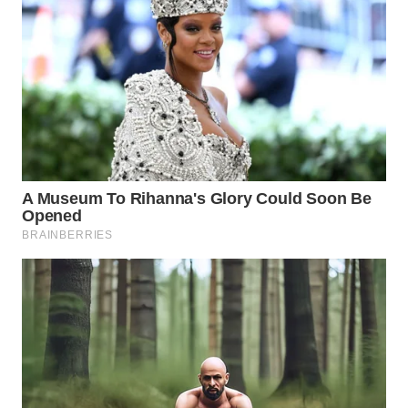
Wahana
Media
Group
WAHANA
NEWS
WAHANA
TANI
WAHANA
ADVOKAT
WAHANA
INFRASTRUKTUR
WAHANA
KONSUMEN