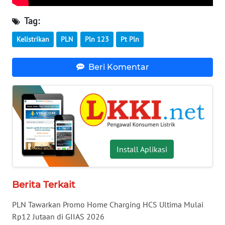
WN
NUSANTARA
Tag:
Kelistrikan
PLN
Pln 123
Pt Pln
WN
JOGJA
Beri Komentar
WN
JATIM
WN
BALI
Install Aplikasi
WN
KALBAR
Berita Terkait
WN
KALTENG
PLN Tawarkan Promo Home Charging HCS Ultima Mulai
Rp12 Jutaan di GIIAS 2026