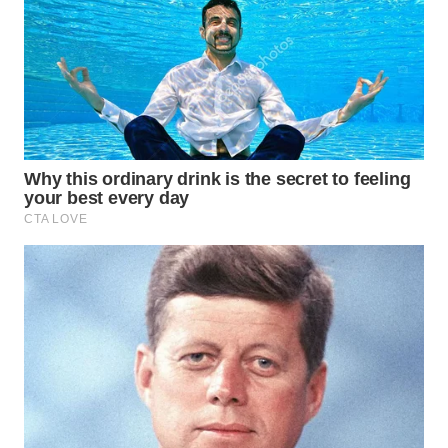
WN
INDRAMAYU
WN
KUNINGAN
WN
MAJALENGKA
WN
SUBANG
WN
SUKABUMI
WN
PURWAKARTA