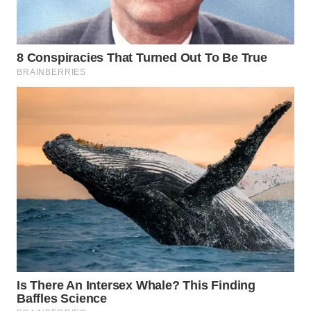
WN
PRIANGAN
TIMUR
WN
SEMARANG
WN
SOLO
WN
BOROBUDUR
WN
MADURA
WN
SURABAYA