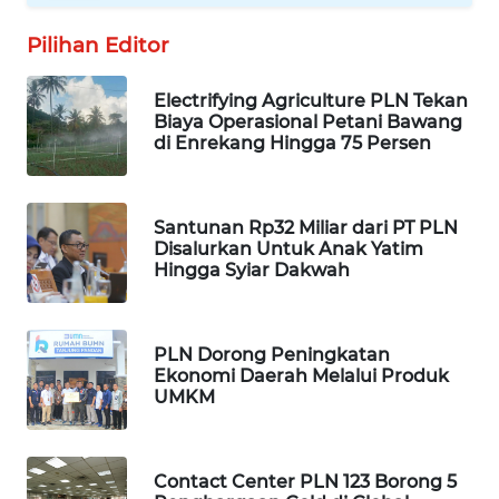
MAWAKA
Pilihan Editor
ID
Electrifying Agriculture PLN Tekan
MARTABAT
Biaya Operasional Petani Bawang
NET
di Enrekang Hingga 75 Persen
PLN
WATCH
Santunan Rp32 Miliar dari PT PLN
Disalurkan Untuk Anak Yatim
Hingga Syiar Dakwah
MKLI
LPKKI
PLN Dorong Peningkatan
Ekonomi Daerah Melalui Produk
LKKI
UMKM
KOPEKLIN
Contact Center PLN 123 Borong 5