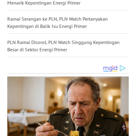
WN
Menarik Kepentingan Energi Primer
MALUKU
Ramai Serangan ke PLN, PLN Watch Pertanyakan
WN
Kepentingan di Balik Isu Energi Primer
MALUT
PLN Ramai Disorot, PLN Watch Singgung Kepentingan
WN
Besar di Sektor Energi Primer
DAIRI
WN
DANAU
TOBA
WN
NIAS
WN
LANGKAT