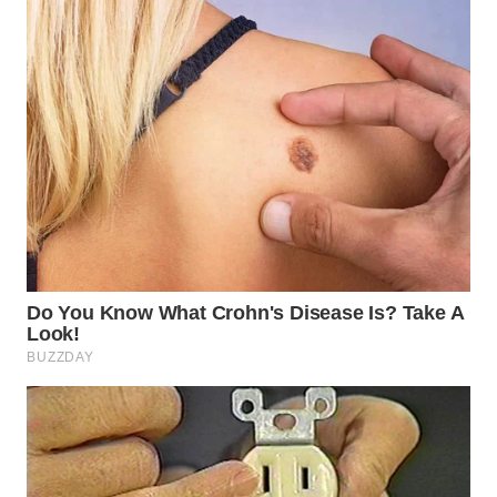
WN
PRIANGAN
TIMUR
WN
SEMARANG
WN
SOLO
WN
BOROBUDUR
WN
MADURA
WN
SURABAYA