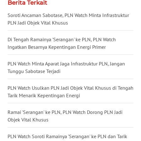
Berita Terkait
WN
KALTARA
Soroti Ancaman Sabotase, PLN Watch Minta Infrastruktur
PLN Jadi Objek Vital Khusus
WN
KALSEL
Di Tengah Ramainya 'Serangan' ke PLN, PLN Watch
Ingatkan Besarnya Kepentingan Energi Primer
WN
KALTIM
PLN Watch Minta Aparat Jaga Infrastruktur PLN, Jangan
Tunggu Sabotase Terjadi
WN
SULSEL
PLN Watch Usulkan PLN Jadi Objek Vital Khusus di Tengah
Tarik Menarik Kepentingan Energi
WN
GORONTALO
Ramai 'Serangan' ke PLN, PLN Watch Dorong PLN Jadi
Objek Vital Khusus
WN
SULUT
PLN Watch Soroti Ramainya 'Serangan' ke PLN dan Tarik