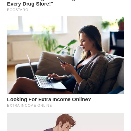
TAPANULI
TENGAH
WN DELI
SERDANG
WN
TEBING
TINGGI
WN
PAKPAK
WN
KARAWANG
WN
BEKASI