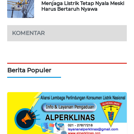
Menjaga Listrik Tetap Nyala Meski
SIBARAGAS
Harus Bertaruh Nyawa
NEWS
METRO
KOMENTAR
SIANTAR
NEWS
METRO
MEDAN
NEWS
Berita Populer
METRO
JAKARTA
NEWS
KRT
NEWS