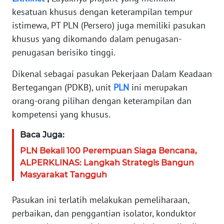
kesatuan khusus dengan keterampilan tempur
KARIR
istimewa, PT PLN (Persero) juga memiliki pasukan
khusus yang dikomando dalam penugasan-
DISCLAIMER
penugasan berisiko tinggi.
Wahana
Dikenal sebagai pasukan Pekerjaan Dalam Keadaan
News
Bertegangan (PDKB), unit
PLN
ini merupakan
Regional
orang-orang pilihan dengan keterampilan dan
kompetensi yang khusus.
WN
SUMUT
Baca Juga:
PLN Bekali 100 Perempuan Siaga Bencana,
WN
ALPERKLINAS: Langkah Strategis Bangun
JAKARTA
Masyarakat Tangguh
WN
Pasukan ini terlatih melakukan pemeliharaan,
JABAR
perbaikan, dan penggantian isolator, konduktor