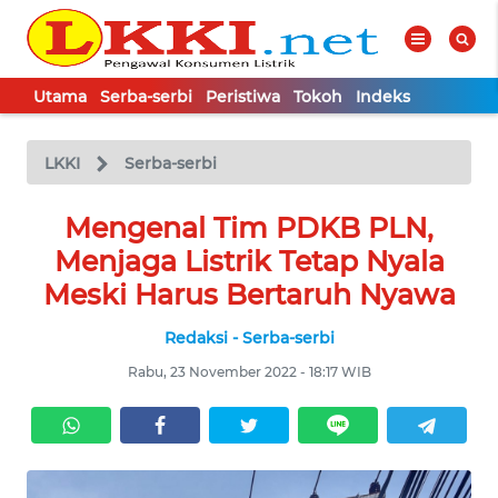
Utama
Serba-serbi
Peristiwa
Tokoh
Indeks
WAHANA
Tutup
TV
LKKI
Serba-serbi
UTAMA
Mengenal Tim PDKB PLN,
Menjaga Listrik Tetap Nyala
SERBA-
Meski Harus Bertaruh Nyawa
SERBI
Redaksi - Serba-serbi
PERISTIWA
Rabu, 23 November 2022 - 18:17 WIB
TOKOH
Informasi