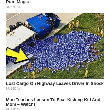
WAHANA
LISTRIK
WAHANA
TRAVEL
WAHANA
TV
WAHANANEWS
ID
WAHANANEWS
CO ID
WAHANANEWS
NET