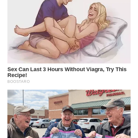
WN
BOGOR
WN
DEPOK
WN
TAPANULI
UTARA
WN
SAMOSIR
WN
PADANG
LAWAS
WN