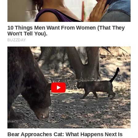
Wahana
Media
Group
WAHANA
NEWS
WAHANA
TANI
WAHANA
ADVOKAT
WAHANA
INFRASTRUKTUR
WAHANA
KONSUMEN