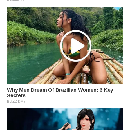
WAHANA
SPORT
WAHANA
UMKM
WAHANA
SELEB
WAHANA
PERSONA
WAHANA
OTOMOTIF
WAHANA
HEALTH