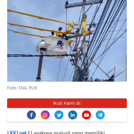
INDEKS
BERITA
KONTAK
KAMI
INFO
IKLAN
TENTANG
KAMI
Foto: Dok. PLN
PEDOMAN
Ikuti Kami di:
MEDIA
SIBER
REDAKSI
LKKI.net
|
Layaknya prajurit yang memiliki