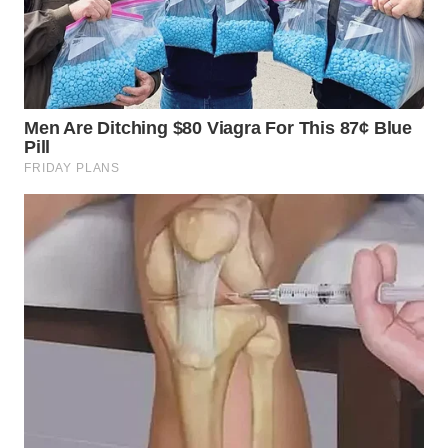
SUMEDANG
WN
CIANJUR
WN
KEPULAUAN
SERIBU
WN
TANGERANG
WN
BINJAI
WN
CIREBON