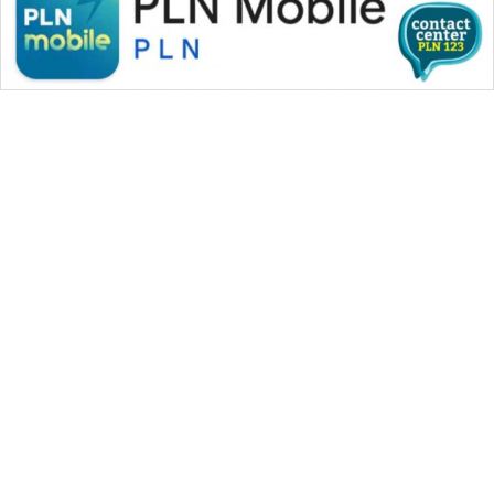
WAHANA MEDIA GROUP
|
|
|
WAHANA NEWS co
WAHANA TANI
WAHANA ADVOKAT
|
|
WAHANA INFRASTRUKTUR
WAHANA KONSUMEN
|
|
|
WAHANA LISTRIK
WAHANA TRAVEL
WAHANA TV
|
|
|
WAHANANEWS id
WAHANANEWS CO ID
WAHANANEWS NET