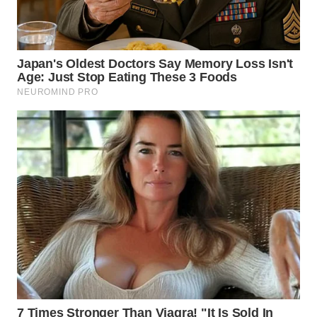
WN
TAPANULI
SELATAN
WN
TANJUNG
LESUNG
WN
KARO
WN
SIMALUNGUN
WN
LABUHANBATU
WN