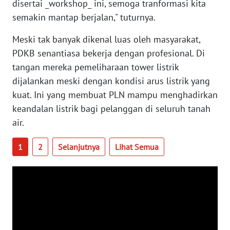
disertai _workshop_ ini, semoga tranformasi kita
WN
semakin mantap berjalan," tuturnya.
BABEL
Meski tak banyak dikenal luas oleh masyarakat,
WN
PDKB senantiasa bekerja dengan profesional. Di
SUMBAR
tangan mereka pemeliharaan tower listrik
dijalankan meski dengan kondisi arus listrik yang
WN
kuat. Ini yang membuat PLN mampu menghadirkan
SUMSEL
keandalan listrik bagi pelanggan di seluruh tanah
air.
WN
BENGKULU
1
2
Selanjutnya
Lihat Semua
WN
LAMPUNG
WN
JATENG