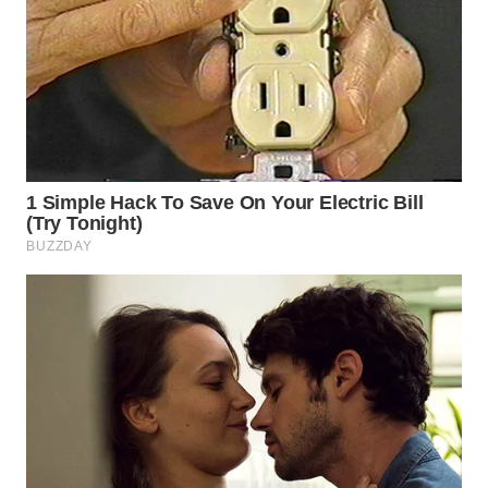
WN
NATUNA
WN
BINTAN
WN
MANDALIKA
WN
LIKUPANG
WN
LABUANBAJO
WN
BORNEO