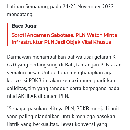
Latihan Semarang, pada 24-25 November 2022
WN
SERAMBI
mendatang.
Baca Juga:
WN
JAMBI
Soroti Ancaman Sabotase, PLN Watch Minta
Infrastruktur PLN Jadi Objek Vital Khusus
WN
SULTRA
Darmawan menambahkan bahwa usai gelaran KTT
G20 yang berlangsung di Bali, tantangan PLN akan
WN
semakin besar. Untuk itu ia mengharapkan agar
NTB
konvensi PDKB ini akan semakin menghadirkan
soliditas, tim yang tangguh serta berpegang pada
WN
nilai AKHLAK di dalam PLN.
SULTENG
"Sebagai pasukan elitnya PLN, PDKB menjadi unit
WN
yang paling diandalkan untuk menjaga pasokan
SULBAR
listrik yang berkualitas. Lewat konvensi yang