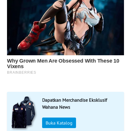
WAHANA
DESA
WISATA
LAPAK
WAHANA
Wahana
Network
KONSUMEN
LISTRIK
MASYARAKAT
Dapatkan Merchandise Eksklusif
KELISTRIKAN
Wahana News
WALINKI
ID
Buka Katalog