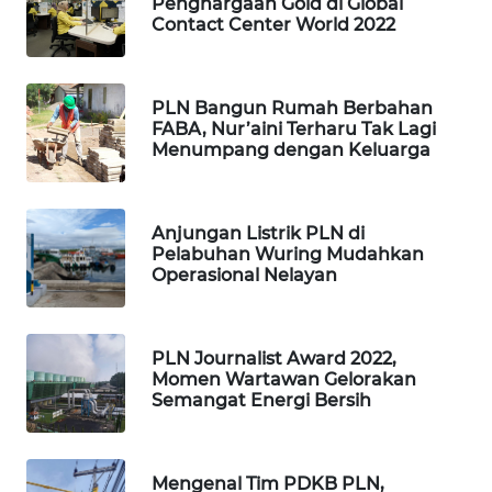
Penghargaan Gold di Global
PORTAL
Contact Center World 2022
KONSUMEN
FORWAMKI
PLN Bangun Rumah Berbahan
FABA, Nur’aini Terharu Tak Lagi
Menumpang dengan Keluarga
ALPERKLINAS
FORJASIDA
Anjungan Listrik PLN di
Pelabuhan Wuring Mudahkan
TAMBANG
Operasional Nelayan
NEWS
SITUNGIR
PLN Journalist Award 2022,
NEWS
Momen Wartawan Gelorakan
Semangat Energi Bersih
SIDIKALANG
NEWS
Mengenal Tim PDKB PLN,