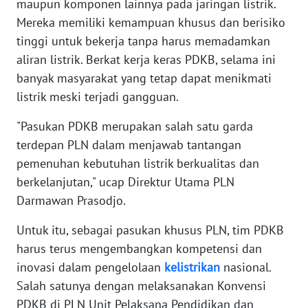
maupun komponen lainnya pada jaringan listrik.
WN
BANTEN
Mereka memiliki kemampuan khusus dan berisiko
tinggi untuk bekerja tanpa harus memadamkan
WN
aliran listrik. Berkat kerja keras PDKB, selama ini
NTT
banyak masyarakat yang tetap dapat menikmati
listrik meski terjadi gangguan.
WN
KEPRI
"Pasukan PDKB merupakan salah satu garda
terdepan PLN dalam menjawab tantangan
WN
pemenuhan kebutuhan listrik berkualitas dan
PAPUA
berkelanjutan," ucap Direktur Utama PLN
Darmawan Prasodjo.
WN
PAPUA
Untuk itu, sebagai pasukan khusus PLN, tim PDKB
BARAT
harus terus mengembangkan kompetensi dan
inovasi dalam pengelolaan
kelistrikan
nasional.
WN
Salah satunya dengan melaksanakan Konvensi
RIAU
PDKB di PLN Unit Pelaksana Pendidikan dan