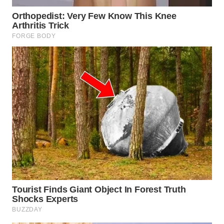
WN
INDRAMAYU
WN
KUNINGAN
WN
MAJALENGKA
WN
SUBANG
WN
SUKABUMI
WN
PURWAKARTA