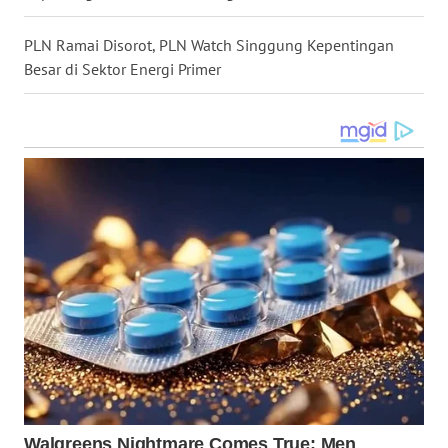
PLN Ramai Disorot, PLN Watch Singgung Kepentingan
WN
Besar di Sektor Energi Primer
MALUT
WN
DAIRI
WN
DANAU
TOBA
WN
NIAS
WN
LANGKAT
WN