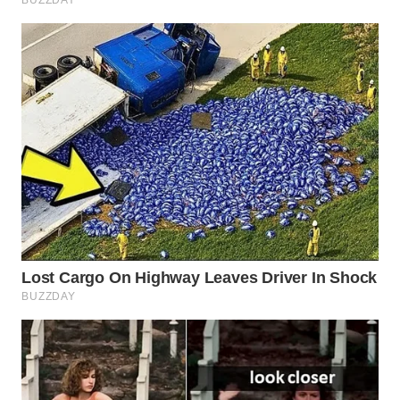
TIMUR
WN
SEMARANG
WN
SOLO
WN
BOROBUDUR
WN
MADURA
WN
SURABAYA
WN