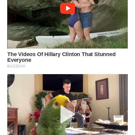
Media
Group
WAHANA
NEWS
WAHANA
TANI
WAHANA
ADVOKAT
WAHANA
INFRASTRUKTUR
WAHANA
KONSUMEN
WAHANA