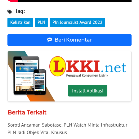
NUSANTARA
Tag:
WN
Kelistrikan
PLN
Pln Journalist Award 2022
JOGJA
Beri Komentar
WN
JATIM
WN
BALI
WN
Install Aplikasi
KALBAR
WN
Berita Terkait
KALTENG
Soroti Ancaman Sabotase, PLN Watch Minta Infrastruktur
PLN Jadi Objek Vital Khusus
WN