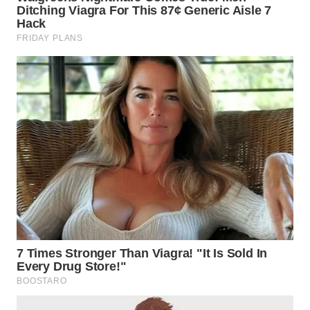
TAPANULI
SELATAN
WN
TANJUNG
LESUNG
WN
KARO
WN
SIMALUNGUN
WN
LABUHANBATU
WN
TAPANULI