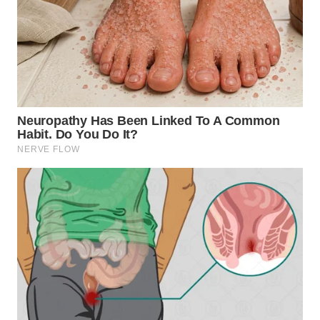
BOGOR
WN
DEPOK
WN
TAPANULI
UTARA
WN
SAMOSIR
WN
PADANG
LAWAS
WN
SUMEDANG