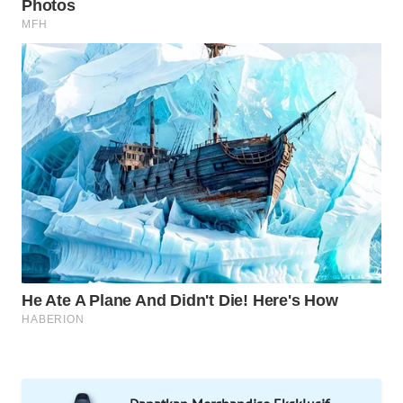
SPORT
WAHANA
UMKM
WAHANA
SELEB
WAHANA
PERSONA
WAHANA
OTOMOTIF
WAHANA
HEALTH
WAHANA