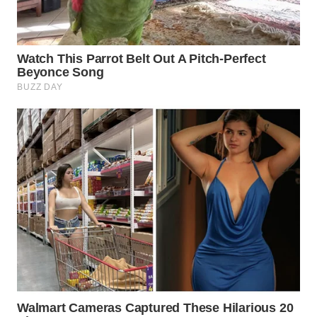
LISTRIK
WAHANA
TRAVEL
WAHANA
TV
WAHANANEWS
ID
WAHANANEWS
CO ID
WAHANANEWS
NET
WAHANA