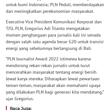
untuk bumi Indonesia; PLN Peduli, memberdayakan
dan meningkatkan perekonomian masyarakat.
WN
NTT
Executive Vice President Komunikasi Korporat dan
TJSL PLN, Gregorius Adi Trianto mengatakan
WN
momen penghargaan para jurnalis kali ini senada
KEPRI
dengan salah satu agenda besar G20 untuk transisi
energi yang sebelumnya berlangsung di Bali.
WN
PAPUA
“PLN Journalist Award 2022 istimewa karena
mendorong rekan-rekan jurnalis untuk turut
WN
mencerahkan masyarakat tentang energi bersih
PAPUA
BARAT
lewat karya mereka. Diharapkan lewat pewartaan
teman-teman, masyarakat akan memahami upaya
WN
yang dilakukan PLN bagi generasi kita mendatang,”
RIAU
ujar Gregorius.
WN
Baca Juga: