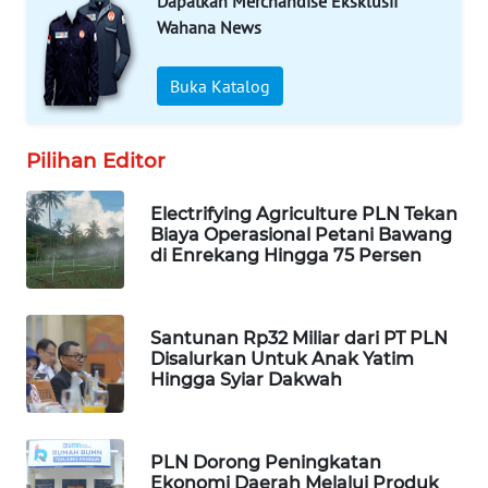
Dapatkan Merchandise Eksklusif
DESA
WISATA
Wahana News
LAPAK
Buka Katalog
WAHANA
Pilihan Editor
Wahana
Network
Electrifying Agriculture PLN Tekan
Biaya Operasional Petani Bawang
KONSUMEN
di Enrekang Hingga 75 Persen
LISTRIK
MASYARAKAT
Santunan Rp32 Miliar dari PT PLN
KELISTRIKAN
Disalurkan Untuk Anak Yatim
Hingga Syiar Dakwah
WALINKI
ID
PLN Dorong Peningkatan
MAWAKA
Ekonomi Daerah Melalui Produk