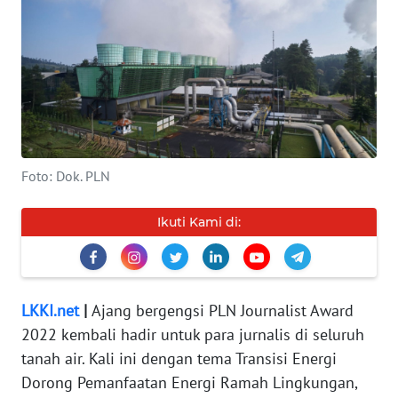
INDEKS
BERITA
KONTAK
KAMI
INFO
IKLAN
Foto: Dok. PLN
TENTANG
Ikuti Kami di:
KAMI
PEDOMAN
MEDIA
LKKI.net
|
Ajang bergengsi PLN Journalist Award
SIBER
2022 kembali hadir untuk para jurnalis di seluruh
tanah air. Kali ini dengan tema Transisi Energi
REDAKSI
Dorong Pemanfaatan Energi Ramah Lingkungan,