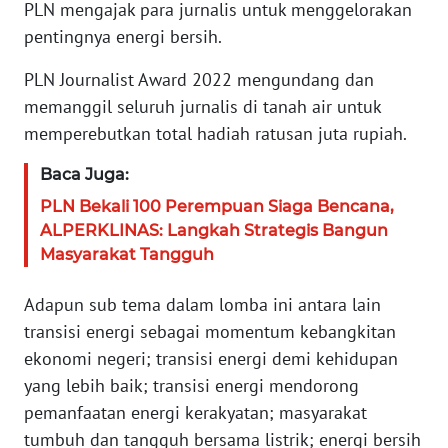
KARIR
PLN mengajak para jurnalis untuk menggelorakan
pentingnya energi bersih.
DISCLAIMER
PLN Journalist Award 2022 mengundang dan
memanggil seluruh jurnalis di tanah air untuk
Wahana
News
memperebutkan total hadiah ratusan juta rupiah.
Regional
Baca Juga:
WN
PLN Bekali 100 Perempuan Siaga Bencana,
SUMUT
ALPERKLINAS: Langkah Strategis Bangun
Masyarakat Tangguh
WN
JAKARTA
Adapun sub tema dalam lomba ini antara lain
transisi energi sebagai momentum kebangkitan
WN
ekonomi negeri; transisi energi demi kehidupan
JABAR
yang lebih baik; transisi energi mendorong
pemanfaatan energi kerakyatan; masyarakat
WN
tumbuh dan tangguh bersama listrik; energi bersih
BANTEN