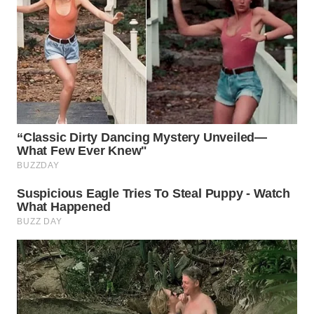
NATUNA
WN
BINTAN
WN
MANDALIKA
WN
LIKUPANG
WN
LABUANBAJO
WN
BORNEO
Wahana