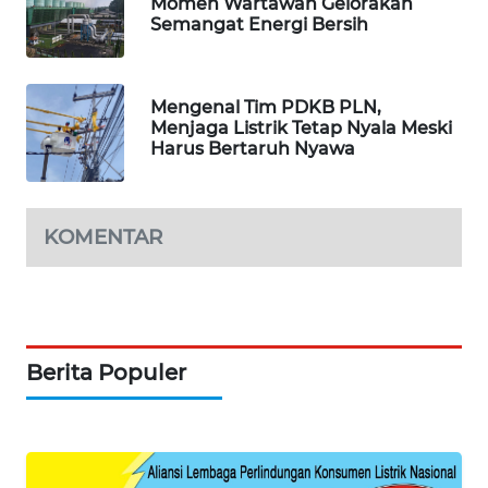
KONSUMEN
Momen Wartawan Gelorakan
Semangat Energi Bersih
FORWAMKI
Mengenal Tim PDKB PLN,
ALPERKLINAS
Menjaga Listrik Tetap Nyala Meski
Harus Bertaruh Nyawa
FORJASIDA
TAMBANG
KOMENTAR
NEWS
SITUNGIR
NEWS
Berita Populer
SIDIKALANG
NEWS
SIBARAGAS