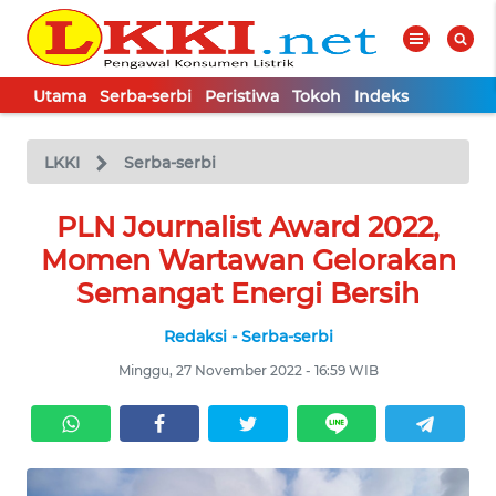
Utama
Serba-serbi
Peristiwa
Tokoh
Indeks
WAHANA
Tutup
TV
LKKI
Serba-serbi
UTAMA
PLN Journalist Award 2022,
SERBA-
Momen Wartawan Gelorakan
SERBI
Semangat Energi Bersih
Redaksi - Serba-serbi
PERISTIWA
Minggu, 27 November 2022 - 16:59 WIB
TOKOH
Informasi