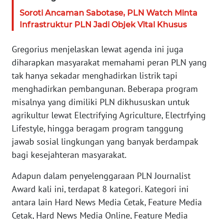
SERAMBI
Soroti Ancaman Sabotase, PLN Watch Minta
Infrastruktur PLN Jadi Objek Vital Khusus
WN
JAMBI
Gregorius menjelaskan lewat agenda ini juga
diharapkan masyarakat memahami peran PLN yang
WN
tak hanya sekadar menghadirkan listrik tapi
SULTRA
menghadirkan pembangunan. Beberapa program
misalnya yang dimiliki PLN dikhususkan untuk
WN
agrikultur lewat Electrifying Agriculture, Electrfying
NTB
Lifestyle, hingga beragam program tanggung
jawab sosial lingkungan yang banyak berdampak
WN
SULTENG
bagi kesejahteran masyarakat.
Adapun dalam penyelenggaraan PLN Journalist
WN
SULBAR
Award kali ini, terdapat 8 kategori. Kategori ini
antara lain Hard News Media Cetak, Feature Media
WN
Cetak, Hard News Media Online, Feature Media