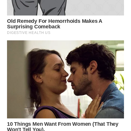
WN
CIANJUR
WN
KEPULAUAN
SERIBU
WN
TANGERANG
WN
BINJAI
WN
CIREBON
WN
INDRAMAYU