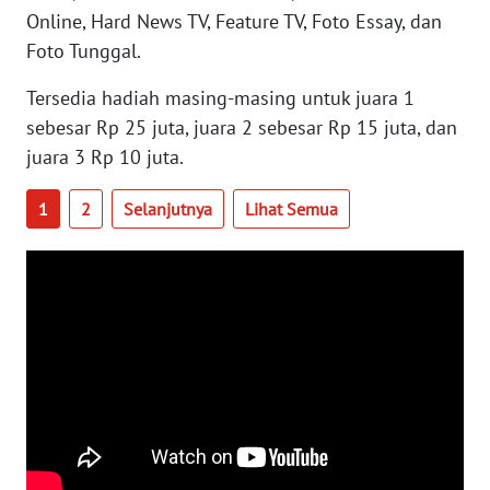
BABEL
Online, Hard News TV, Feature TV, Foto Essay, dan
Foto Tunggal.
WN
SUMBAR
Tersedia hadiah masing-masing untuk juara 1
sebesar Rp 25 juta, juara 2 sebesar Rp 15 juta, dan
WN
juara 3 Rp 10 juta.
SUMSEL
1
2
Selanjutnya
Lihat Semua
WN
BENGKULU
WN
LAMPUNG
WN
JATENG
WN