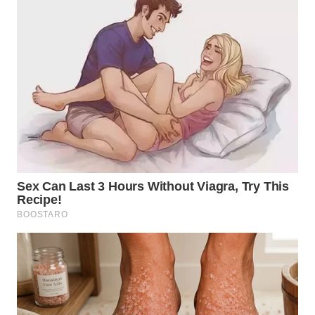
TENGAH
WN DELI
SERDANG
WN
TEBING
TINGGI
WN
PAKPAK
WN
KARAWANG
WN
BEKASI
WN