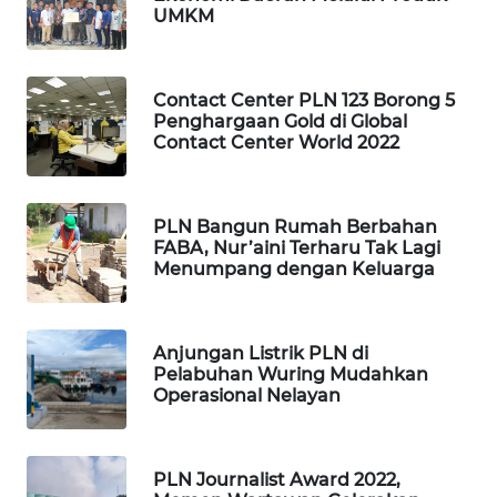
UMKM
ID
MARTABAT
NET
Contact Center PLN 123 Borong 5
Penghargaan Gold di Global
Contact Center World 2022
PLN
WATCH
PLN Bangun Rumah Berbahan
MKLI
FABA, Nur’aini Terharu Tak Lagi
Menumpang dengan Keluarga
LPKKI
Anjungan Listrik PLN di
LKKI
Pelabuhan Wuring Mudahkan
Operasional Nelayan
KOPEKLIN
PORTAL
PLN Journalist Award 2022,