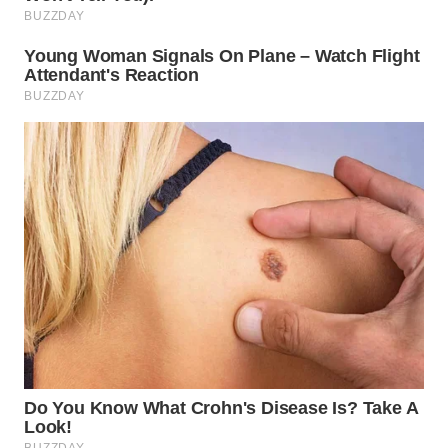
WN
KUNINGAN
WN
MAJALENGKA
WN
SUBANG
WN
SUKABUMI
WN
PURWAKARTA
WN
PRIANGAN