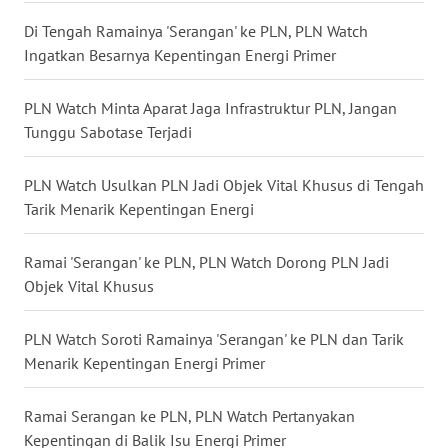
KALTARA
Di Tengah Ramainya 'Serangan' ke PLN, PLN Watch
Ingatkan Besarnya Kepentingan Energi Primer
WN
KALSEL
PLN Watch Minta Aparat Jaga Infrastruktur PLN, Jangan
WN
Tunggu Sabotase Terjadi
KALTIM
PLN Watch Usulkan PLN Jadi Objek Vital Khusus di Tengah
WN
Tarik Menarik Kepentingan Energi
SULSEL
Ramai 'Serangan' ke PLN, PLN Watch Dorong PLN Jadi
WN
Objek Vital Khusus
GORONTALO
PLN Watch Soroti Ramainya 'Serangan' ke PLN dan Tarik
WN
Menarik Kepentingan Energi Primer
SULUT
Ramai Serangan ke PLN, PLN Watch Pertanyakan
WN
Kepentingan di Balik Isu Energi Primer
MALUKU