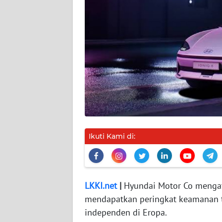
DISCLAIMER
Wahana
News
Regional
WN
SUMUT
WN
JAKARTA
Ikuti Kami di:
WN
JABAR
LKKI.net
|
Hyundai Motor Co mengat
mendapatkan peringkat keamanan te
WN
BANTEN
independen di Eropa.