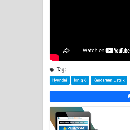
WN
SUMBAR
WN
SUMSEL
WN
BENGKULU
Tag:
WN
Hyundai
Ioniq 6
Kendaraan Listrik
LAMPUNG
WN
JATENG
WN
NUSANTARA