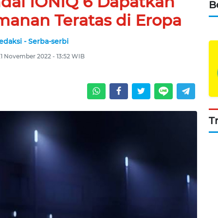
dai IONIQ 6 Dapatkan
B
manan Teratas di Eropa
edaksi - Serba-serbi
21 November 2022 - 13:52 WIB
T