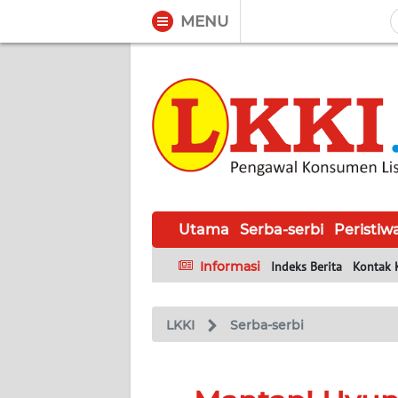
MENU
WAHANA
Tutup
TV
UTAMA
SERBA-
SERBI
Utama
Serba-serbi
Peristiw
PERISTIWA
Informasi
Indeks Berita
Kontak 
TOKOH
LKKI
Serba-serbi
Informasi
INDEKS