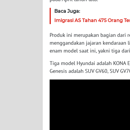
Baca Juga:
WN
JAMBI
Imigrasi AS Tahan 475 Orang T
WN
Produk ini merupakan bagian dari 
SULTRA
menggandakan jajaran kendaraan li
enam model saat ini, yakni tiga da
WN
NTB
Tiga model Hyundai adalah KONA EV
Genesis adalah SUV GV60, SUV GV70 e
WN
SULTENG
WN
SULBAR
WN
BABEL