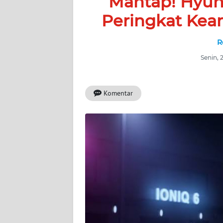
Mantap! Hyun
BERITA
Peringkat Kea
KONTAK
KAMI
R
Senin, 
INFO
IKLAN
Komentar
TENTANG
KAMI
PEDOMAN
MEDIA
SIBER
REDAKSI
KARIR