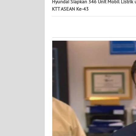
Hyundai Siapkan 346 Unit Mobil Listrik 
KTT ASEAN Ke-43
WN
KALSEL
WN
KALTIM
WN
SULSEL
WN
GORONTALO
WN
SULUT
WN
MALUKU