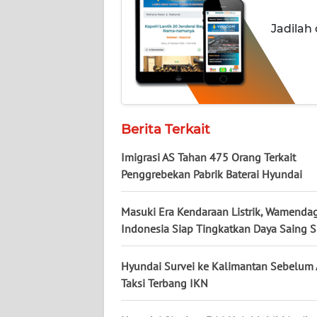
WN
Jadilah
JOGJA
WN
JATIM
Berita Terkait
WN
BALI
Imigrasi AS Tahan 475 Orang Terkait
Penggrebekan Pabrik Baterai Hyundai
WN
KALBAR
Masuki Era Kendaraan Listrik, Wamendag
Indonesia Siap Tingkatkan Daya Saing 
WN
KALTENG
Hyundai Survei ke Kalimantan Sebelum 
Taksi Terbang IKN
WN
KALTARA