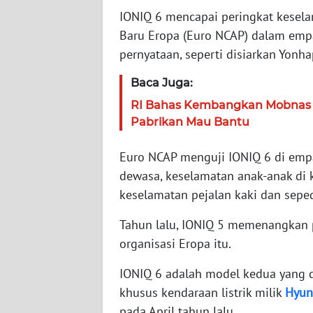
IONIQ 6 mencapai peringkat kesela
WN
NTT
Baru Eropa (Euro NCAP) dalam empa
pernyataan, seperti disiarkan Yonha
WN
Baca Juga:
KEPRI
RI Bahas Kembangkan Mobnas Be
Pabrikan Mau Bantu
WN
PAPUA
Euro NCAP menguji IONIQ 6 di emp
WN
dewasa, keselamatan anak-anak di 
PAPUA
keselamatan pejalan kaki dan seped
BARAT
Tahun lalu, IONIQ 5 memenangkan 
WN
organisasi Eropa itu.
RIAU
IONIQ 6 adalah model kedua yang d
khusus kendaraan listrik milik
Hyun
WN
SERAMBI
pada April tahun lalu.