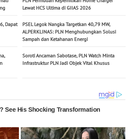
mati
PLN Permudah Kepemilikan Home Charger
ing
Lewat HCS Ultima di GIIAS 2026
6, Dapat
PSEL Legok Nangka Targetkan 40,79 MW,
ALPERKLINAS: PLN Menghubungkan Solusi
Sampah dan Ketahanan Energi
na,
Soroti Ancaman Sabotase, PLN Watch Minta
un
Infrastruktur PLN Jadi Objek Vital Khusus