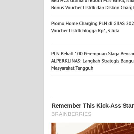
Beli HCS Ultima di Booth PLN GIIAS, Nik
Bonus Voucher Listrik dan Diskon Charg
WN
KALSEL
Promo Home Charging PLN di GIIAS 202
Voucher Listrik hingga Rp1,3 Juta
WN
KALTIM
PLN Bekali 100 Perempuan Siaga Benca
WN
SULSEL
ALPERKLINAS: Langkah Strategis Bang
Masyarakat Tangguh
WN
GORONTALO
WN
SULUT
WN
MALUKU