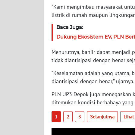
“Kami mengimbau masyarakat untuk 
WN
listrik di rumah maupun lingkungan 
JAMBI
Baca Juga:
WN
Dukung Ekosistem EV, PLN Beri
SULTRA
Menurutnya, banjir dapat menjadi p
WN
tidak diantisipasi dengan benar seja
NTB
“Keselamatan adalah yang utama, ban
WN
diantisipasi dengan benar,” ujarnya.
SULTENG
PLN UP3 Depok juga menegaskan k
ditemukan kondisi berbahaya yang
WN
SULBAR
1
2
3
Selanjutnya
Liha
WN
BABEL