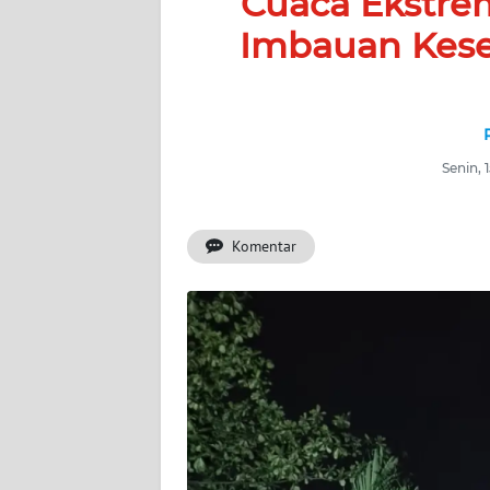
Cuaca Ekstre
BERITA
Imbauan Kese
KONTAK
KAMI
INFO
Senin, 
IKLAN
TENTANG
Komentar
KAMI
PEDOMAN
MEDIA
SIBER
REDAKSI
KARIR