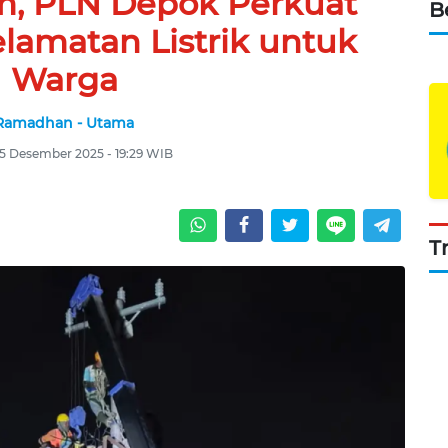
m, PLN Depok Perkuat
B
lamatan Listrik untuk
Warga
Ramadhan - Utama
15 Desember 2025 - 19:29 WIB
T