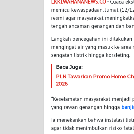
LKKI.WAHANANEWS.CO
-
Cuaca eks
WN
memicu kewaspadaan, Jumat (12/1
NTT
resmi agar masyarakat meningkatkan
tengah ancaman genangan dan banji
WN
KEPRI
Langkah pencegahan ini dilakukan
mengingat air yang masuk ke area
WN
sengatan listrik hingga korsleting.
PAPUA
Baca Juga:
WN
PLN Tawarkan Promo Home Char
PAPUA
2026
BARAT
“Keselamatan masyarakat menjadi p
WN
yang rawan genangan hingga
banji
RIAU
Ia menekankan bahwa instalasi lis
WN
agar tidak menimbulkan risiko fatal 
SERAMBI