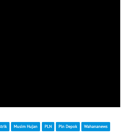
trik
Musim Hujan
PLN
Pln Depok
Wahananews