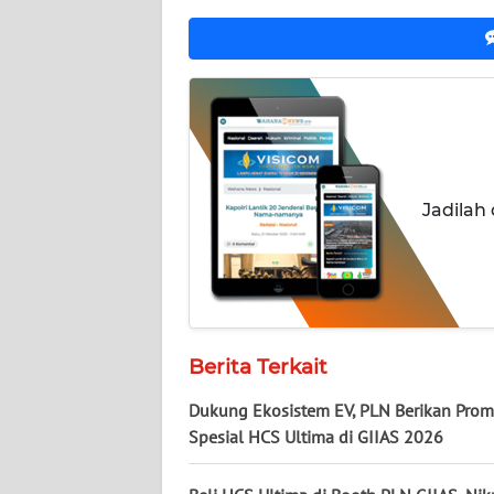
WN
JOGJA
WN
JATIM
WN
Jadilah
BALI
WN
KALBAR
Berita Terkait
WN
KALTENG
Dukung Ekosistem EV, PLN Berikan Pro
Spesial HCS Ultima di GIIAS 2026
WN
KALTARA