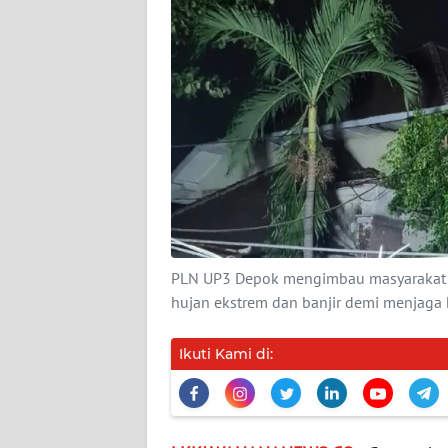
DISCLAIMER
Wahana
News
Regional
WN
SUMUT
WN
JAKARTA
PLN UP3 Depok mengimbau masyarakat m
hujan ekstrem dan banjir demi menjag
WN
JABAR
Ikuti Kami di:
WN
BANTEN