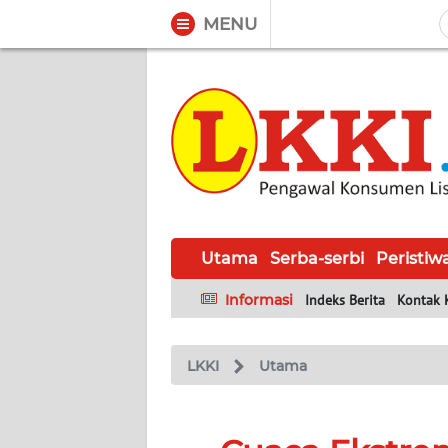
MENU
WAHANA
Tutup
TV
UTAMA
SERBA-
SERBI
Utama
Serba-serbi
Peristiw
PERISTIWA
Informasi
Indeks Berita
Kontak 
TOKOH
LKKI
Utama
Informasi
INDEKS